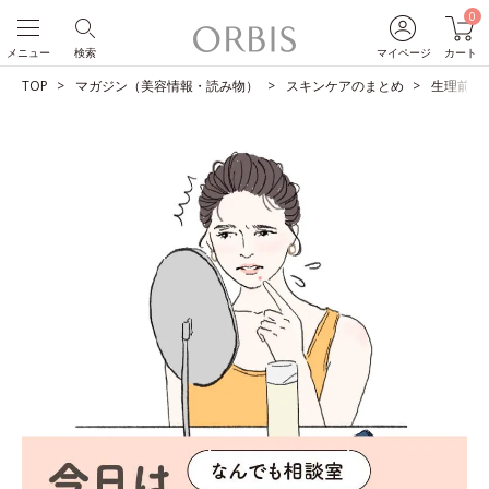
0
メニュー
検索
マイページ
カート
TOP
マガジン（美容情報・読み物）
スキンケアのまとめ
生理前の