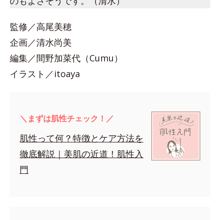
のもよさそうです。（清水）
監修／高尾美穂
企画／清水尚美
編集／間野加菜代（Cumu）
イラスト／itoaya
＼まずは肌性チェック！／
肌性って何？特徴とケア方法を
徹底解説｜美肌の近道！肌性入
門