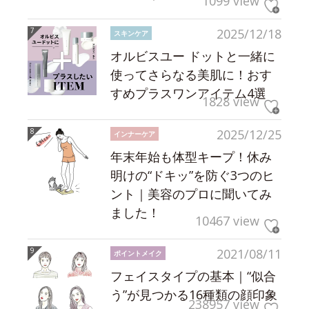
1099 view
2025/12/18
スキンケア
オルビスユー ドットと一緒に
使ってさらなる美肌に！おす
すめプラスワンアイテム4選
1828 view
2025/12/25
インナーケア
年末年始も体型キープ！休み
明けの“ドキッ”を防ぐ3つのヒ
ント｜美容のプロに聞いてみ
ました！
10467 view
2021/08/11
ポイントメイク
フェイスタイプの基本｜“似合
う”が見つかる16種類の顔印象
238957 view