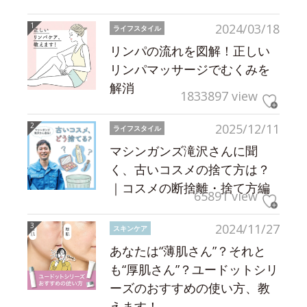
2024/03/18
ライフスタイル
リンパの流れを図解！正しい
リンパマッサージでむくみを
解消
1833897 view
2025/12/11
ライフスタイル
マシンガンズ滝沢さんに聞
く、古いコスメの捨て方は？
｜コスメの断捨離・捨て方編
65891 view
2024/11/27
スキンケア
あなたは“薄肌さん”？それと
も“厚肌さん”？ユードットシリ
ーズのおすすめの使い方、教
えます！