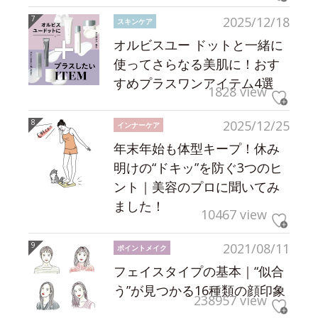
2025/12/18
スキンケア
オルビスユー ドットと一緒に
使ってさらなる美肌に！おす
すめプラスワンアイテム4選
1828 view
2025/12/25
インナーケア
年末年始も体型キープ！休み
明けの“ドキッ”を防ぐ3つのヒ
ント｜美容のプロに聞いてみ
ました！
10467 view
2021/08/11
ポイントメイク
フェイスタイプの基本｜“似合
う”が見つかる16種類の顔印象
238957 view