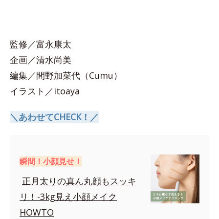
監修／富永康太
企画／清水尚美
編集／間野加菜代（Cumu）
イラスト／itoaya
＼あわせてCHECK！／
瞬間！小顔見せ！
正月太りの真ん丸顔もスッキ
リ！-3kg見え小顔メイク
HOWTO