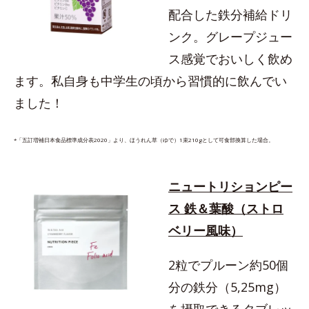
配合した鉄分補給ドリ
ンク。グレープジュー
ス感覚でおいしく飲め
ます。私自身も中学生の頃から習慣的に飲んでい
ました！
*「五訂増補日本食品標準成分表2020」より、ほうれん草（ゆで）1束210gとして可食部換算した場合。
ニュートリションピー
ス 鉄＆葉酸（ストロ
ベリー風味）
2粒でプルーン約50個
分の鉄分（5,25mg）