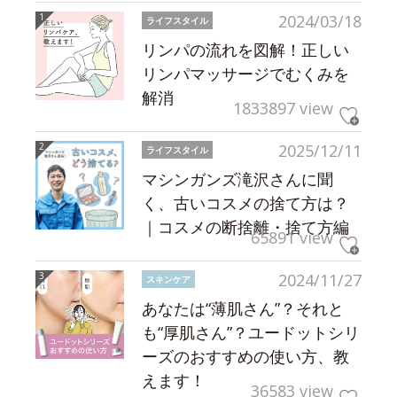
2024/03/18
ライフスタイル
リンパの流れを図解！正しい
リンパマッサージでむくみを
解消
1833897 view
2025/12/11
ライフスタイル
マシンガンズ滝沢さんに聞
く、古いコスメの捨て方は？
｜コスメの断捨離・捨て方編
65891 view
2024/11/27
スキンケア
あなたは“薄肌さん”？それと
も“厚肌さん”？ユードットシリ
ーズのおすすめの使い方、教
えます！
36583 view