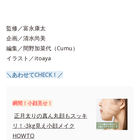
監修／富永康太
企画／清水尚美
編集／間野加菜代（Cumu）
イラスト／itoaya
＼あわせてCHECK！／
瞬間！小顔見せ！
正月太りの真ん丸顔もスッキ
リ！-3kg見え小顔メイク
HOWTO