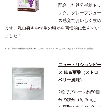
配合した鉄分補給ドリ
ンク。グレープジュー
ス感覚でおいしく飲め
ます。私自身も中学生の頃から習慣的に飲んでい
ました！
*「五訂増補日本食品標準成分表2020」より、ほうれん草（ゆで）1束210gとして可食部換算した場合。
ニュートリションピー
ス 鉄＆葉酸（ストロ
ベリー風味）
2粒でプルーン約50個
分の鉄分（5,25mg）