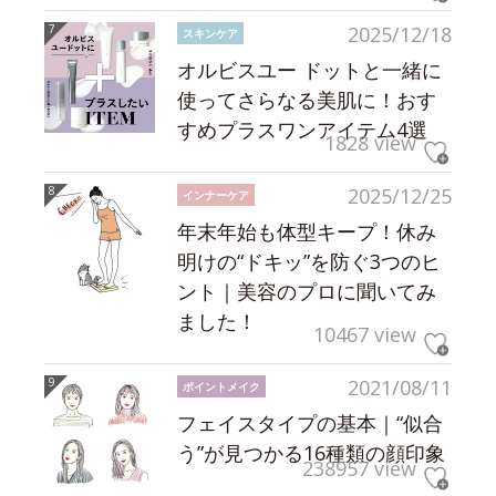
2025/12/18
スキンケア
オルビスユー ドットと一緒に
使ってさらなる美肌に！おす
すめプラスワンアイテム4選
1828 view
2025/12/25
インナーケア
年末年始も体型キープ！休み
明けの“ドキッ”を防ぐ3つのヒ
ント｜美容のプロに聞いてみ
ました！
10467 view
2021/08/11
ポイントメイク
フェイスタイプの基本｜“似合
う”が見つかる16種類の顔印象
238957 view