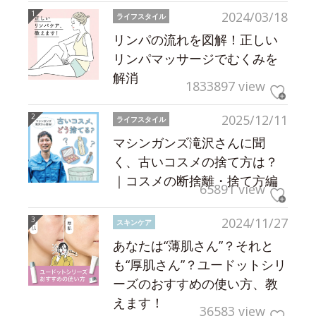
2024/03/18
ライフスタイル
リンパの流れを図解！正しい
リンパマッサージでむくみを
解消
1833897 view
2025/12/11
ライフスタイル
マシンガンズ滝沢さんに聞
く、古いコスメの捨て方は？
｜コスメの断捨離・捨て方編
65891 view
2024/11/27
スキンケア
あなたは“薄肌さん”？それと
も“厚肌さん”？ユードットシリ
ーズのおすすめの使い方、教
えます！
36583 view