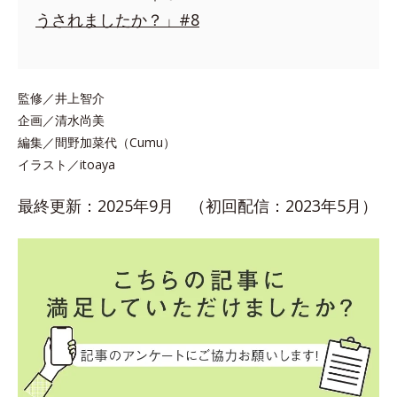
うされましたか？」#8
監修／井上智介
企画／清水尚美
編集／間野加菜代（Cumu）
イラスト／itoaya
最終更新：2025年9月 （初回配信：2023年5月）