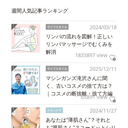
週間人気記事ランキング
2024/03/18
ライフスタイル
リンパの流れを図解！正しい
リンパマッサージでむくみを
解消
1833897 view
2025/12/11
ライフスタイル
マシンガンズ滝沢さんに聞
く、古いコスメの捨て方は？
｜コスメの断捨離・捨て方編
65891 view
2024/11/27
スキンケア
あなたは“薄肌さん”？それと
も“厚肌さん”？ユードットシリ