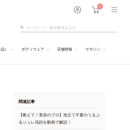
0
検
索
食品）
ボディウェア
店舗情報
マガジン
関連記事
【教えて！美容のプロ】泡立て不要のうるぷ
るジュレ洗顔を動画で解説！