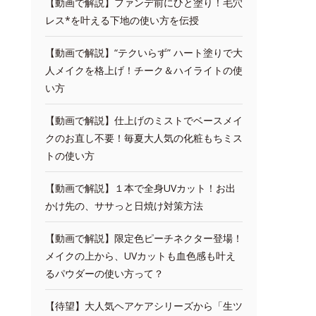
【動画で解説】ファンデ前にひと塗り！毛穴
レス*を叶える下地の使い方を伝授
【動画で解説】“テクいらず” ハート塗りで大
人メイクを格上げ！チーク＆ハイライトの使
い方
【動画で解説】仕上げのミストでベースメイ
クのお直し不要！毎夏大人気の化粧もちミス
トの使い方
【動画で解説】１本で全身UVカット！お出
かけ先の、ササっと日焼け対策方法
【動画で解説】限定色ピーチネクター登場！
メイクの上から、UVカットも血色感も叶え
るパウダーの使い方って？
【待望】大人気ヘアケアシリーズから「生ツ