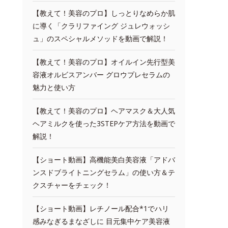
【教えて！美容のプロ】しっとりなめらか肌
に導く「クラリファイング ジュレウォッシ
ュ」のスペシャルメソッドを動画で解説！
【教えて！美容のプロ】オイルイン先行型美
容液オルビスアンバー グロウプレセラムの
魅力と使い方
【教えて！美容のプロ】ヘアマスク＆大人気
ヘアミルクを使った3STEPケア方法を動画で
解説！
【ショート動画】高機能美白美容液「アドバ
ンスドブライトニングセラム」の使い方＆テ
クスチャーをチェック！
【ショート動画】レチノール配合*1でハリ
感みなぎるまなざしに 目元集中ケア美容液