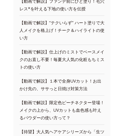
【動画で解説】ファンデ前にひと塗り！毛穴
レス*を叶える下地の使い方を伝授
【動画で解説】“テクいらず” ハート塗りで大
人メイクを格上げ！チーク＆ハイライトの使
い方
【動画で解説】仕上げのミストでベースメイ
クのお直し不要！毎夏大人気の化粧もちミス
トの使い方
【動画で解説】１本で全身UVカット！お出
かけ先の、ササっと日焼け対策方法
【動画で解説】限定色ピーチネクター登場！
メイクの上から、UVカットも血色感も叶え
るパウダーの使い方って？
【待望】大人気ヘアケアシリーズから「生ツ