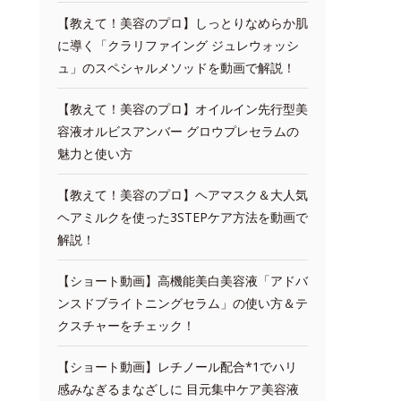
【教えて！美容のプロ】しっとりなめらか肌
に導く「クラリファイング ジュレウォッシ
ュ」のスペシャルメソッドを動画で解説！
【教えて！美容のプロ】オイルイン先行型美
容液オルビスアンバー グロウプレセラムの
魅力と使い方
【教えて！美容のプロ】ヘアマスク＆大人気
ヘアミルクを使った3STEPケア方法を動画で
解説！
【ショート動画】高機能美白美容液「アドバ
ンスドブライトニングセラム」の使い方＆テ
クスチャーをチェック！
【ショート動画】レチノール配合*1でハリ
感みなぎるまなざしに 目元集中ケア美容液