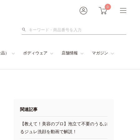
0
検
索
食品）
ボディウェア
店舗情報
マガジン
関連記事
【教えて！美容のプロ】泡立て不要のうるぷ
るジュレ洗顔を動画で解説！