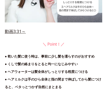
動画3:31～
＼ Point！／
● 乾いた髪に使う時は、事前に少し髪を濡らすのがおすすめ
● くしで髪の絡まりをとると均一になじみやすい
● ヘアウォーターは髪全体がしっとりする程度につける
● ヘアミルクは手のひら全体と指の間まで伸ばしてから髪につけ
ると、ベタっとつかず自然にまとまる