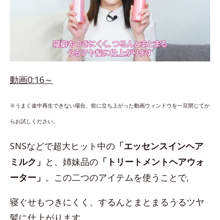
動画0:16～
※うまく途中再生できない場合、前に立ち上がった動画ウィンドウを一旦閉じてか
らお試しください。
SNSなどで超大ヒット中の
「エッセンスインヘア
ミルク」
と、姉妹品の
「トリートメントヘアウォ
ーター」
。この二つのアイテムを使うことで,
寝ぐせもつきにくく、するんとまとまるうるツヤ
髪に仕上がります。