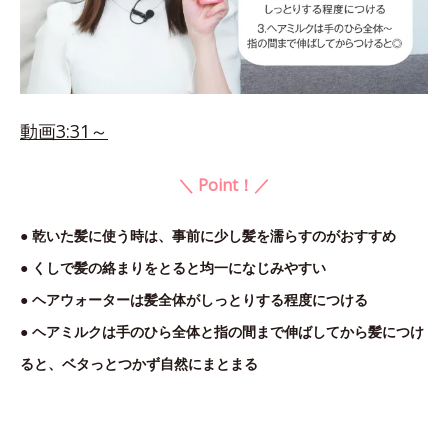
動画3:31～
＼ Point！／
● 乾いた髪に使う時は、事前に少し髪を濡らすのがおすすめ
● くしで髪の絡まりをとると均一になじみやすい
● ヘアウォーターは髪全体がしっとりする程度につける
● ヘアミルクは手のひら全体と指の間まで伸ばしてから髪につけ
ると、ベタっとつかず自然にまとまる