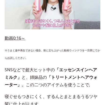
動画0:16～
※うまく途中再生できない場合、前に立ち上がった動画ウィンドウを一旦閉じてか
らお試しください。
SNSなどで超大ヒット中の
「エッセンスインヘア
ミルク」
と、姉妹品の
「トリートメントヘアウォ
ーター」
。この二つのアイテムを使うことで,
寝ぐせもつきにくく、するんとまとまるうるツヤ
髪に仕上がります。