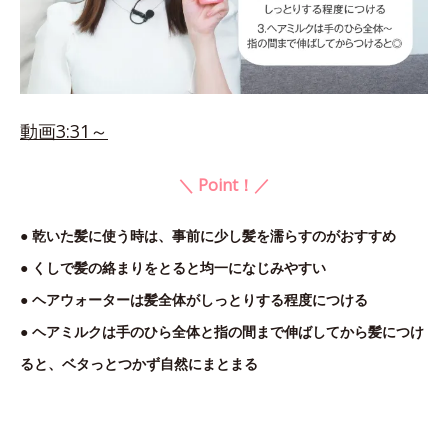
動画3:31～
＼ Point！／
● 乾いた髪に使う時は、事前に少し髪を濡らすのがおすすめ
● くしで髪の絡まりをとると均一になじみやすい
● ヘアウォーターは髪全体がしっとりする程度につける
● ヘアミルクは手のひら全体と指の間まで伸ばしてから髪につけ
ると、ベタっとつかず自然にまとまる