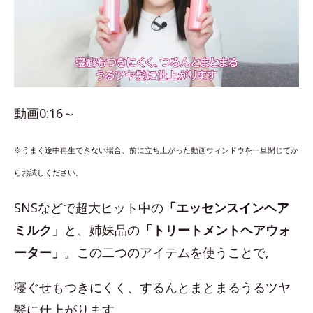
動画0:16～
※うまく途中再生できない場合、前に立ち上がった動画ウィンドウを一旦閉じてか
らお試しください。
SNSなどで超大ヒット中の
「エッセンスインヘア
ミルク」
と、姉妹品の
「トリートメントヘアウォ
ーター」
。この二つのアイテムを使うことで,
寝ぐせもつきにくく、するんとまとまるうるツヤ
髪に仕上がります。