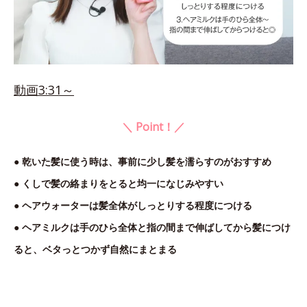
動画3:31～
＼ Point！／
● 乾いた髪に使う時は、事前に少し髪を濡らすのがおすすめ
● くしで髪の絡まりをとると均一になじみやすい
● ヘアウォーターは髪全体がしっとりする程度につける
● ヘアミルクは手のひら全体と指の間まで伸ばしてから髪につけ
ると、ベタっとつかず自然にまとまる