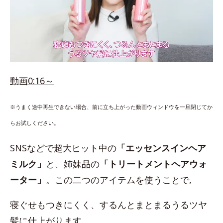
動画0:16～
※うまく途中再生できない場合、前に立ち上がった動画ウィンドウを一旦閉じてか
らお試しください。
SNSなどで超大ヒット中の
「エッセンスインヘア
ミルク」
と、姉妹品の
「トリートメントヘアウォ
ーター」
。この二つのアイテムを使うことで,
寝ぐせもつきにくく、するんとまとまるうるツヤ
髪に仕上がります。