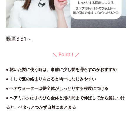
動画3:31～
＼ Point！／
● 乾いた髪に使う時は、事前に少し髪を濡らすのがおすすめ
● くしで髪の絡まりをとると均一になじみやすい
● ヘアウォーターは髪全体がしっとりする程度につける
● ヘアミルクは手のひら全体と指の間まで伸ばしてから髪につけ
ると、ベタっとつかず自然にまとまる