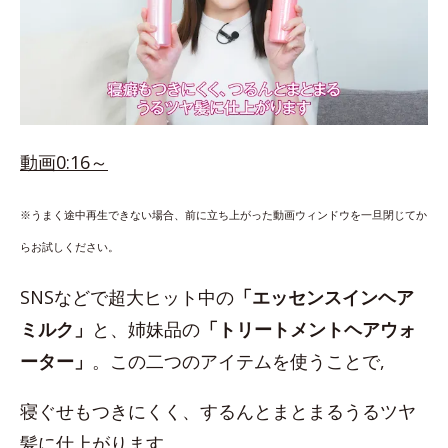
動画0:16～
※うまく途中再生できない場合、前に立ち上がった動画ウィンドウを一旦閉じてか
らお試しください。
SNSなどで超大ヒット中の
「エッセンスインヘア
ミルク」
と、姉妹品の
「トリートメントヘアウォ
ーター」
。この二つのアイテムを使うことで,
寝ぐせもつきにくく、するんとまとまるうるツヤ
髪に仕上がります。