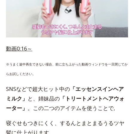
動画0:16～
※うまく途中再生できない場合、前に立ち上がった動画ウィンドウを一旦閉じてか
らお試しください。
SNSなどで超大ヒット中の
「エッセンスインヘア
ミルク」
と、姉妹品の
「トリートメントヘアウォ
ーター」
。この二つのアイテムを使うことで,
寝ぐせもつきにくく、するんとまとまるうるツヤ
髪に仕上がります。