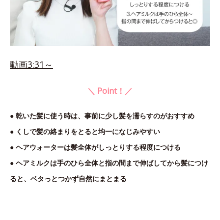
動画3:31～
＼ Point！／
● 乾いた髪に使う時は、事前に少し髪を濡らすのがおすすめ
● くしで髪の絡まりをとると均一になじみやすい
● ヘアウォーターは髪全体がしっとりする程度につける
● ヘアミルクは手のひら全体と指の間まで伸ばしてから髪につけ
ると、ベタっとつかず自然にまとまる