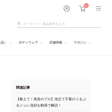
0
検
索
食品）
ボディウェア
店舗情報
マガジン
関連記事
【教えて！美容のプロ】泡立て不要のうるぷ
るジュレ洗顔を動画で解説！