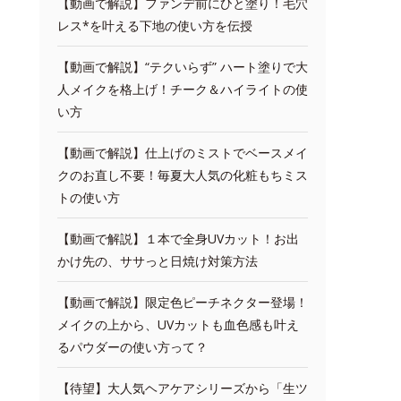
【動画で解説】ファンデ前にひと塗り！毛穴
レス*を叶える下地の使い方を伝授
【動画で解説】“テクいらず” ハート塗りで大
人メイクを格上げ！チーク＆ハイライトの使
い方
【動画で解説】仕上げのミストでベースメイ
クのお直し不要！毎夏大人気の化粧もちミス
トの使い方
【動画で解説】１本で全身UVカット！お出
かけ先の、ササっと日焼け対策方法
【動画で解説】限定色ピーチネクター登場！
メイクの上から、UVカットも血色感も叶え
るパウダーの使い方って？
【待望】大人気ヘアケアシリーズから「生ツ