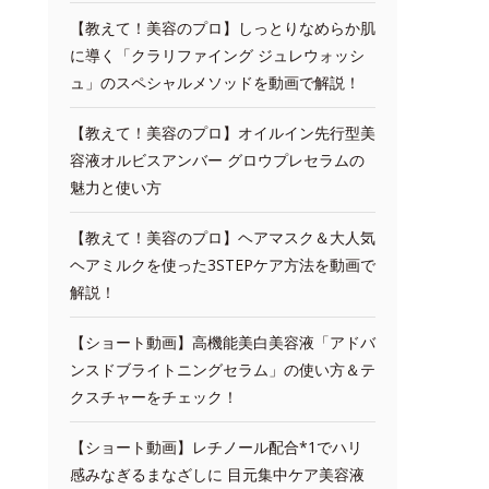
【教えて！美容のプロ】しっとりなめらか肌
に導く「クラリファイング ジュレウォッシ
ュ」のスペシャルメソッドを動画で解説！
【教えて！美容のプロ】オイルイン先行型美
容液オルビスアンバー グロウプレセラムの
魅力と使い方
【教えて！美容のプロ】ヘアマスク＆大人気
ヘアミルクを使った3STEPケア方法を動画で
解説！
【ショート動画】高機能美白美容液「アドバ
ンスドブライトニングセラム」の使い方＆テ
クスチャーをチェック！
【ショート動画】レチノール配合*1でハリ
感みなぎるまなざしに 目元集中ケア美容液