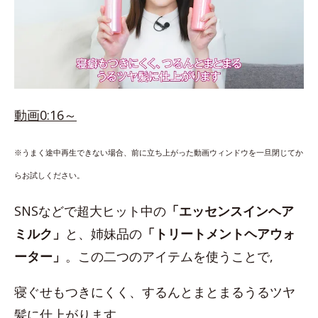
動画0:16～
※うまく途中再生できない場合、前に立ち上がった動画ウィンドウを一旦閉じてか
らお試しください。
SNSなどで超大ヒット中の
「エッセンスインヘア
ミルク」
と、姉妹品の
「トリートメントヘアウォ
ーター」
。この二つのアイテムを使うことで,
寝ぐせもつきにくく、するんとまとまるうるツヤ
髪に仕上がります。