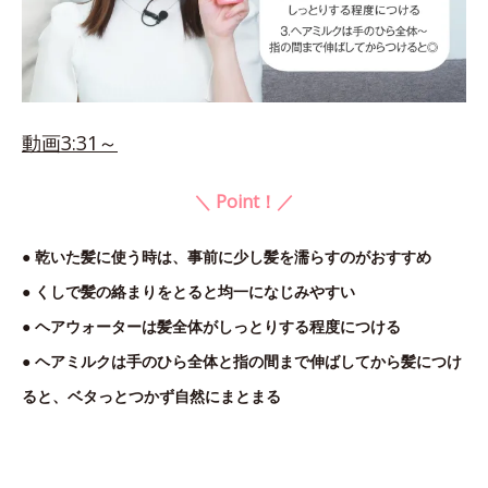
動画3:31～
＼ Point！／
● 乾いた髪に使う時は、事前に少し髪を濡らすのがおすすめ
● くしで髪の絡まりをとると均一になじみやすい
● ヘアウォーターは髪全体がしっとりする程度につける
● ヘアミルクは手のひら全体と指の間まで伸ばしてから髪につけ
ると、ベタっとつかず自然にまとまる