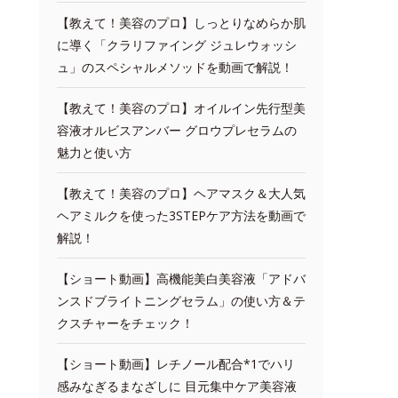
【教えて！美容のプロ】しっとりなめらか肌
に導く「クラリファイング ジュレウォッシ
ュ」のスペシャルメソッドを動画で解説！
【教えて！美容のプロ】オイルイン先行型美
容液オルビスアンバー グロウプレセラムの
魅力と使い方
【教えて！美容のプロ】ヘアマスク＆大人気
ヘアミルクを使った3STEPケア方法を動画で
解説！
【ショート動画】高機能美白美容液「アドバ
ンスドブライトニングセラム」の使い方＆テ
クスチャーをチェック！
【ショート動画】レチノール配合*1でハリ
感みなぎるまなざしに 目元集中ケア美容液