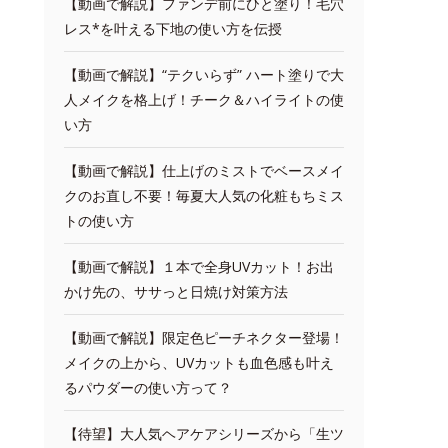
【動画で解説】ファンデ前にひと塗り！毛穴
レス*を叶える下地の使い方を伝授
【動画で解説】“テクいらず” ハート塗りで大
人メイクを格上げ！チーク＆ハイライトの使
い方
【動画で解説】仕上げのミストでベースメイ
クのお直し不要！毎夏大人気の化粧もちミス
トの使い方
【動画で解説】１本で全身UVカット！お出
かけ先の、ササっと日焼け対策方法
【動画で解説】限定色ピーチネクター登場！
メイクの上から、UVカットも血色感も叶え
るパウダーの使い方って？
【待望】大人気ヘアケアシリーズから「生ツ