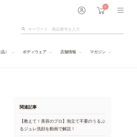
0
検
索
食品）
ボディウェア
店舗情報
マガジン
関連記事
【教えて！美容のプロ】泡立て不要のうるぷ
るジュレ洗顔を動画で解説！