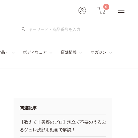
0
検
索
食品）
ボディウェア
店舗情報
マガジン
関連記事
【教えて！美容のプロ】泡立て不要のうるぷ
るジュレ洗顔を動画で解説！