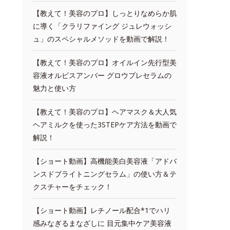
【教えて！美容のプロ】しっとりなめらか肌
に導く「クラリファイング ジュレウォッシ
ュ」のスペシャルメソッドを動画で解説！
【教えて！美容のプロ】オイルイン先行型美
容液オルビスアンバー グロウプレセラムの
魅力と使い方
【教えて！美容のプロ】ヘアマスク＆大人気
ヘアミルクを使った3STEPケア方法を動画で
解説！
【ショート動画】高機能美白美容液「アドバ
ンスドブライトニングセラム」の使い方＆テ
クスチャーをチェック！
【ショート動画】レチノール配合*1でハリ
感みなぎるまなざしに 目元集中ケア美容液