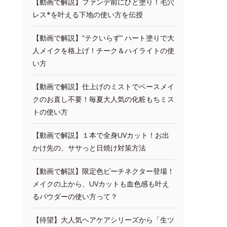
【動画で解説】ファンデ前にひと塗り！毛穴
レス*を叶える下地の使い方を伝授
【動画で解説】“テクいらず” ハート塗りで大
人メイクを格上げ！チーク＆ハイライトの使
い方
【動画で解説】仕上げのミストでベースメイ
クのお直し不要！毎夏大人気の化粧もちミス
トの使い方
【動画で解説】１本で全身UVカット！お出
かけ先の、ササっと日焼け対策方法
【動画で解説】限定色ピーチネクター登場！
メイクの上から、UVカットも血色感も叶え
るパウダーの使い方って？
【待望】大人気ヘアケアシリーズから「生ツ