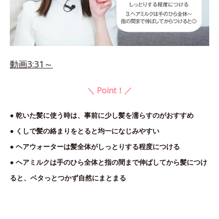
動画3:31～
＼ Point！／
● 乾いた髪に使う時は、事前に少し髪を濡らすのがおすすめ
● くしで髪の絡まりをとると均一になじみやすい
● ヘアウォーターは髪全体がしっとりする程度につける
● ヘアミルクは手のひら全体と指の間まで伸ばしてから髪につけ
ると、ベタっとつかず自然にまとまる