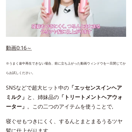
動画0:16～
※うまく途中再生できない場合、前に立ち上がった動画ウィンドウを一旦閉じてか
らお試しください。
SNSなどで超大ヒット中の
「エッセンスインヘア
ミルク」
と、姉妹品の
「トリートメントヘアウォ
ーター」
。この二つのアイテムを使うことで,
寝ぐせもつきにくく、するんとまとまるうるツヤ
髪に仕上がります。