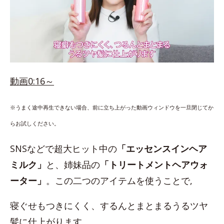
動画0:16～
※うまく途中再生できない場合、前に立ち上がった動画ウィンドウを一旦閉じてか
らお試しください。
SNSなどで超大ヒット中の
「エッセンスインヘア
ミルク」
と、姉妹品の
「トリートメントヘアウォ
ーター」
。この二つのアイテムを使うことで,
寝ぐせもつきにくく、するんとまとまるうるツヤ
髪に仕上がります。