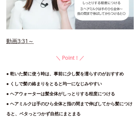
動画3:31～
＼ Point！／
● 乾いた髪に使う時は、事前に少し髪を濡らすのがおすすめ
● くしで髪の絡まりをとると均一になじみやすい
● ヘアウォーターは髪全体がしっとりする程度につける
● ヘアミルクは手のひら全体と指の間まで伸ばしてから髪につけ
ると、ベタっとつかず自然にまとまる