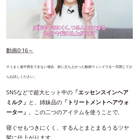
動画0:16～
※うまく途中再生できない場合、前に立ち上がった動画ウィンドウを一旦閉じてか
らお試しください。
SNSなどで超大ヒット中の
「エッセンスインヘア
ミルク」
と、姉妹品の
「トリートメントヘアウォ
ーター」
。この二つのアイテムを使うことで,
寝ぐせもつきにくく、するんとまとまるうるツヤ
髪に仕上がります。