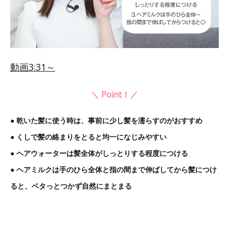
動画3:31～
＼ Point！／
● 乾いた髪に使う時は、事前に少し髪を濡らすのがおすすめ
● くしで髪の絡まりをとると均一になじみやすい
● ヘアウォーターは髪全体がしっとりする程度につける
● ヘアミルクは手のひら全体と指の間まで伸ばしてから髪につけ
ると、ベタっとつかず自然にまとまる