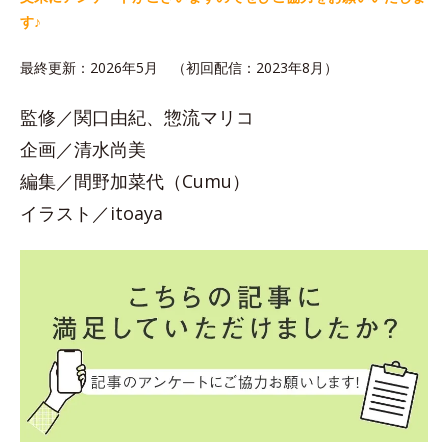
す♪
最終更新：2026年5月 （初回配信：2023年8月）
監修／関口由紀、惣流マリコ
企画／清水尚美
編集／間野加菜代（Cumu）
イラスト／itoaya