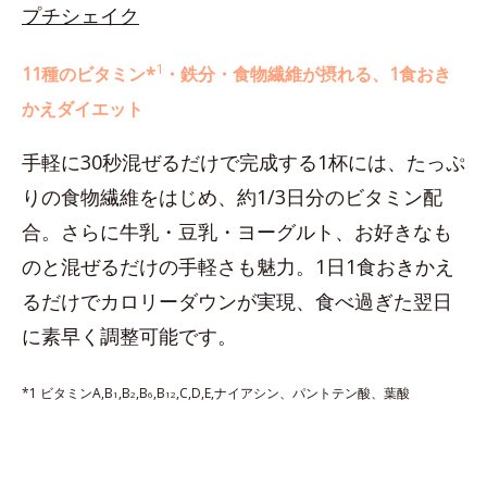
プチシェイク
1
11種のビタミン*
・鉄分・食物繊維が摂れる、1食おき
かえダイエット
手軽に30秒混ぜるだけで完成する1杯には、たっぷ
りの食物繊維をはじめ、約1/3日分のビタミン配
合。さらに牛乳・豆乳・ヨーグルト、お好きなも
のと混ぜるだけの手軽さも魅力。1日1食おきかえ
るだけでカロリーダウンが実現、食べ過ぎた翌日
に素早く調整可能です。
*1 ビタミンA,B
,B
,B
,B
,C,D,E,ナイアシン、パントテン酸、葉酸
1
2
6
12