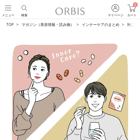
0
メニュー
検索
マイページ
カート
TOP
マガジン（美容情報・読み物）
インナーケアのまとめ
秋こそ