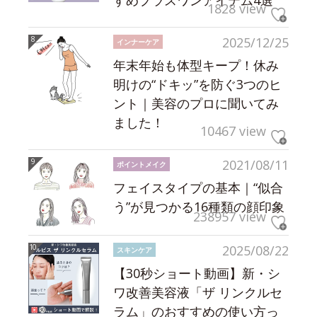
すめプラスワンアイテム4選
1828 view
2025/12/25
インナーケア
年末年始も体型キープ！休み
明けの“ドキッ”を防ぐ3つのヒ
ント｜美容のプロに聞いてみ
ました！
10467 view
2021/08/11
ポイントメイク
フェイスタイプの基本｜“似合
う”が見つかる16種類の顔印象
238957 view
2025/08/22
スキンケア
【30秒ショート動画】新・シ
ワ改善美容液「ザ リンクルセ
ラム」のおすすめの使い方っ