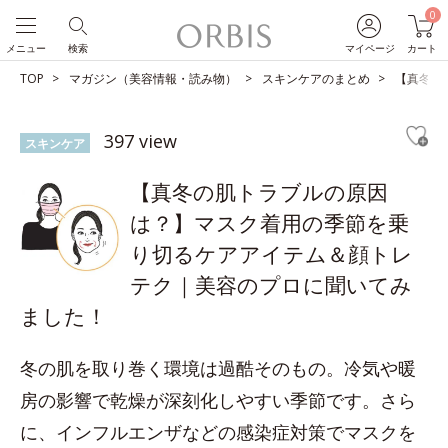
0
メニュー
検索
マイページ
カート
TOP
マガジン（美容情報・読み物）
スキンケアのまとめ
【真冬の
397 view
スキンケア
【真冬の肌トラブルの原因
は？】マスク着用の季節を乗
り切るケアアイテム＆顔トレ
テク｜美容のプロに聞いてみ
ました！
冬の肌を取り巻く環境は過酷そのもの。冷気や暖
房の影響で乾燥が深刻化しやすい季節です。さら
に、インフルエンザなどの感染症対策でマスクを