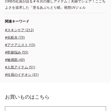
ORBIS社員が語る＃今月の推しアイテム｜夫婦でシェア！ここち
よさを追求した「塗るあぶらとり紙」発想UVジェル
関連キーワード
#スキンケア (212)
#化粧水 (73)
#アクアニスト (15)
#乾燥悩み (55)
#敏感肌 (43)
#人気アイテム (51)
#社員のイチオシ (31)
お買いものはこちら