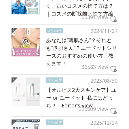
く、古いコスメの捨て方は？
｜コスメの断捨離・捨て方編
65891 view
2024/11/27
スキンケア
あなたは“薄肌さん”？それと
も“厚肌さん”？ユードットシリ
ーズのおすすめの使い方、教
えます！
36583 view
2023/08/30
スキンケア
【オルビス2大スキンケア】ユ
ー or ユードット 私にはどっ
ち？｜Editor’s view
226609 view
2025/12/24
スキンケア