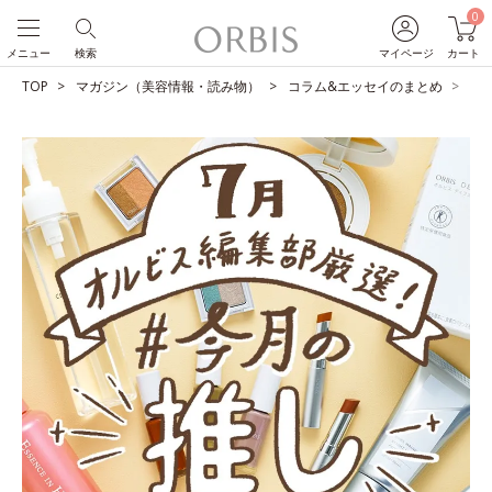
0
メニュー
検索
マイページ
カート
TOP
マガジン（美容情報・読み物）
コラム&エッセイのまとめ
O