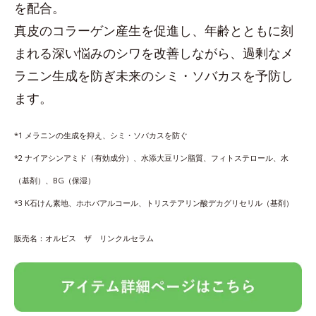
を配合。
真皮のコラーゲン産生を促進し、年齢とともに刻
まれる深い悩みのシワを改善しながら、過剰なメ
ラニン生成を防ぎ未来のシミ・ソバカスを予防し
ます。
*1 メラニンの生成を抑え、シミ・ソバカスを防ぐ
*2 ナイアシンアミド（有効成分）、水添大豆リン脂質、フィトステロール、水
（基剤）、BG（保湿）
*3 K石けん素地、ホホバアルコール、トリステアリン酸デカグリセリル（基剤）
販売名：オルビス ザ リンクルセラム