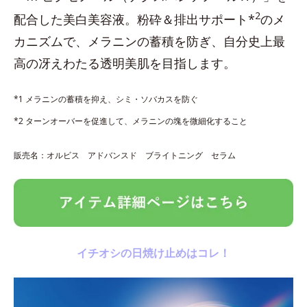
2
配合した美白美容液。粉砕＆排出サポート*
のメ
カニズムで、メラニンの蓄積を防ぎ、自分史上最
高の冴えわたる透明美肌を目指します。
*1 メラニンの蓄積を抑え、シミ・ソバカスを防ぐ
*2 ターンオーバーを促進して、メラニンの塊を微細化すること
販売名：オルビス アドバンスド ブライトニング セラム
イチオシの日焼け止めはコレ！