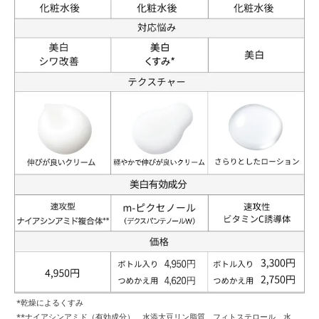
*乾燥によるくすみ
**ナイアシンアミド（有効成分）、水添大豆リン脂質、フィトステロール、水