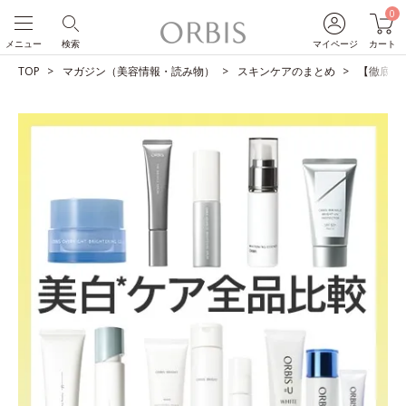
0
メニュー
検索
マイページ
カート
TOP
マガジン（美容情報・読み物）
スキンケアのまとめ
【徹底比