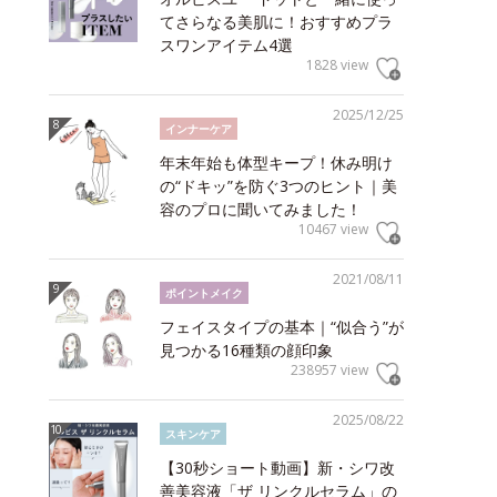
てさらなる美肌に！おすすめプラ
スワンアイテム4選
1828 view
2025/12/25
インナーケア
年末年始も体型キープ！休み明け
の“ドキッ”を防ぐ3つのヒント｜美
容のプロに聞いてみました！
10467 view
2021/08/11
ポイントメイク
フェイスタイプの基本｜“似合う”が
見つかる16種類の顔印象
238957 view
2025/08/22
スキンケア
【30秒ショート動画】新・シワ改
善美容液「ザ リンクルセラム」の