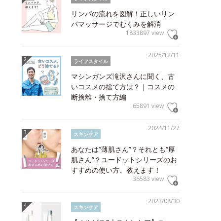
リンパの流れを図解！正しいリン
パマッサージでむくみを解消
1833897 view
2025/12/11
ライフスタイル
マシンガンズ滝沢さんに聞く、古
いコスメの捨て方は？｜コスメの
断捨離・捨て方編
65891 view
2024/11/27
スキンケア
あなたは“薄肌さん”？それとも“厚
肌さん”？ユードットシリーズのお
すすめの使い方、教えます！
36583 view
2023/08/30
スキンケア