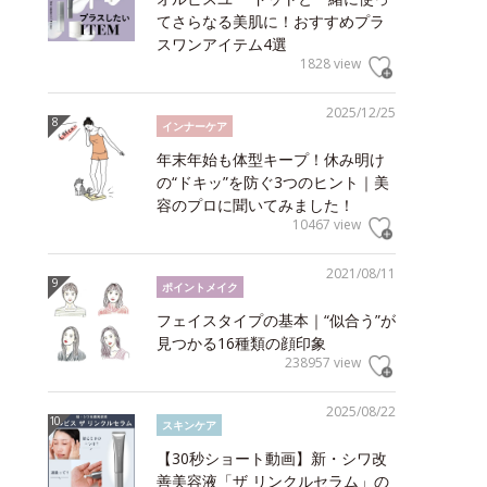
てさらなる美肌に！おすすめプラ
スワンアイテム4選
1828 view
2025/12/25
インナーケア
年末年始も体型キープ！休み明け
の“ドキッ”を防ぐ3つのヒント｜美
容のプロに聞いてみました！
10467 view
2021/08/11
ポイントメイク
フェイスタイプの基本｜“似合う”が
見つかる16種類の顔印象
238957 view
2025/08/22
スキンケア
【30秒ショート動画】新・シワ改
善美容液「ザ リンクルセラム」の