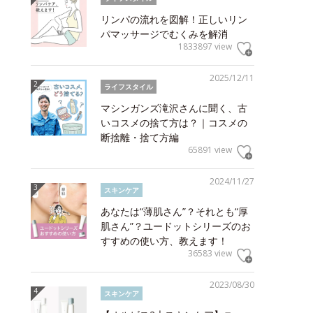
リンパの流れを図解！正しいリン
パマッサージでむくみを解消
1833897 view
2025/12/11
ライフスタイル
マシンガンズ滝沢さんに聞く、古
いコスメの捨て方は？｜コスメの
断捨離・捨て方編
65891 view
2024/11/27
スキンケア
あなたは“薄肌さん”？それとも“厚
肌さん”？ユードットシリーズのお
すすめの使い方、教えます！
36583 view
2023/08/30
スキンケア