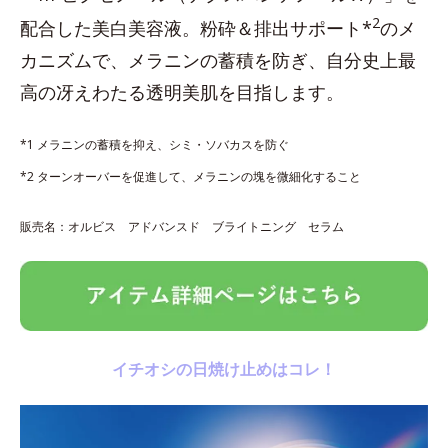
2
配合した美白美容液。粉砕＆排出サポート*
のメ
カニズムで、メラニンの蓄積を防ぎ、自分史上最
高の冴えわたる透明美肌を目指します。
*1 メラニンの蓄積を抑え、シミ・ソバカスを防ぐ
*2 ターンオーバーを促進して、メラニンの塊を微細化すること
販売名：オルビス アドバンスド ブライトニング セラム
イチオシの日焼け止めはコレ！