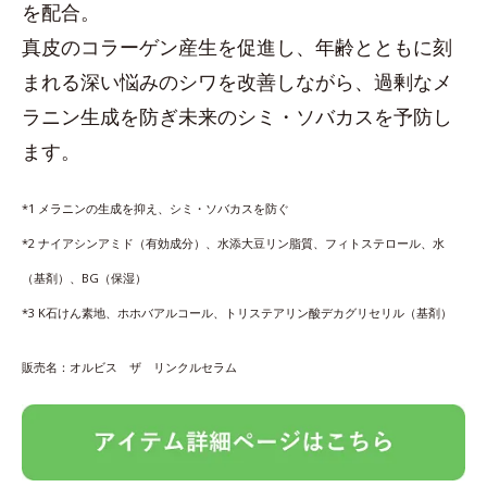
を配合。
真皮のコラーゲン産生を促進し、年齢とともに刻
まれる深い悩みのシワを改善しながら、過剰なメ
ラニン生成を防ぎ未来のシミ・ソバカスを予防し
ます。
*1 メラニンの生成を抑え、シミ・ソバカスを防ぐ
*2 ナイアシンアミド（有効成分）、水添大豆リン脂質、フィトステロール、水
（基剤）、BG（保湿）
*3 K石けん素地、ホホバアルコール、トリステアリン酸デカグリセリル（基剤）
販売名：オルビス ザ リンクルセラム