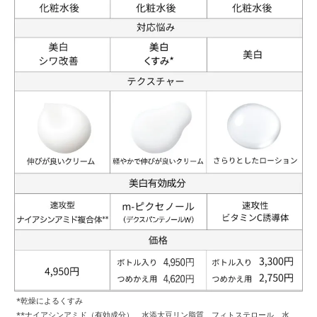
*乾燥によるくすみ
**ナイアシンアミド（有効成分）、水添大豆リン脂質、フィトステロール、水