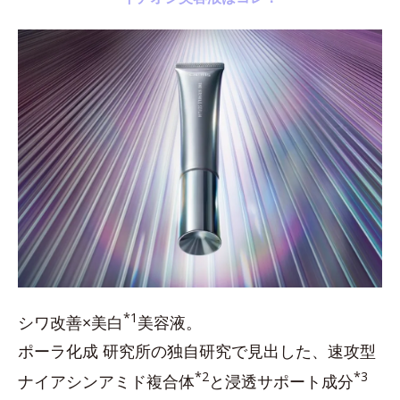
*1
シワ改善×美白
美容液。
ポーラ化成 研究所の独自研究で見出した、速攻型
*2
*3
ナイアシンアミド複合体
と浸透サポート成分