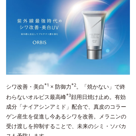
*1
*2
シワ改善・美白
× 防御力
。「焼かない」で終
*3
わらないオルビス最高峰
顔用日焼け止め。有効
成分「ナイアシンアミド」配合で、真皮のコラー
ゲン産生を促進し今あるシワを改善。メラニンの
受け渡しを抑制することで、未来のシミ・ソバカ
スも予防します。