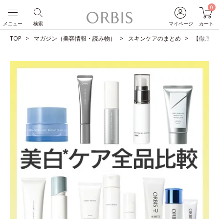
0
メニュー
検索
マイページ
カート
TOP
マガジン（美容情報・読み物）
スキンケアのまとめ
【徹底比