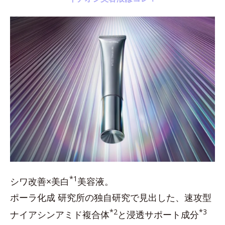
*1
シワ改善×美白
美容液。
ポーラ化成 研究所の独自研究で見出した、速攻型
*2
*3
ナイアシンアミド複合体
と浸透サポート成分