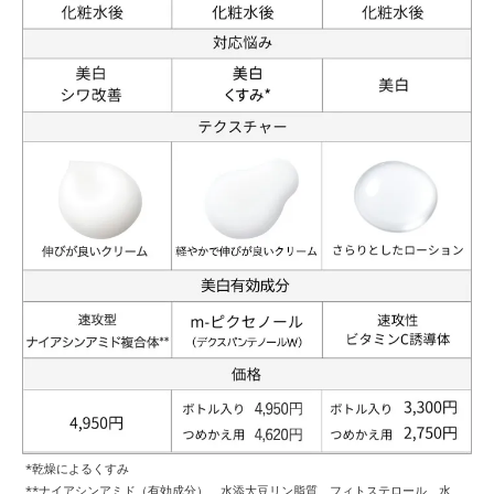
*乾燥によるくすみ
**ナイアシンアミド（有効成分）、水添大豆リン脂質、フィトステロール、水