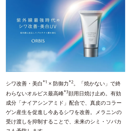
*1
*2
シワ改善・美白
× 防御力
。「焼かない」で終
*3
わらないオルビス最高峰
顔用日焼け止め。有効
成分「ナイアシンアミド」配合で、真皮のコラー
ゲン産生を促進し今あるシワを改善。メラニンの
受け渡しを抑制することで、未来のシミ・ソバカ
スも予防します。