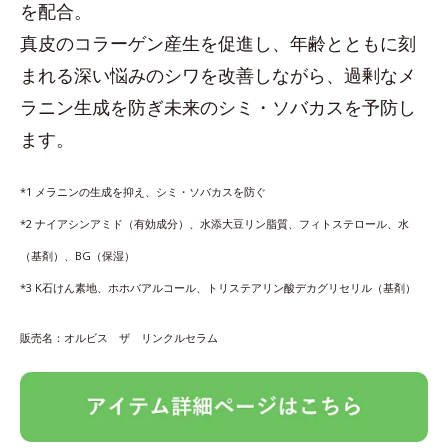
を配合。
真皮のコラーゲン産生を促進し、年齢とともに刻
まれる深い悩みのシワを改善しながら、過剰なメ
ラニン生成を防ぎ未来のシミ・ソバカスを予防し
ます。
*1 メラニンの生成を抑え、シミ・ソバカスを防ぐ
*2 ナイアシンアミド（有効成分）、水添大豆リン脂質、フィトステロール、水
（基剤）、BG（保湿）
*3 K石けん素地、ホホバアルコール、トリステアリン酸デカグリセリル（基剤）
販売名：オルビス ザ リンクルセラム