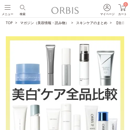
0
メニュー
検索
マイページ
カート
TOP
マガジン（美容情報・読み物）
スキンケアのまとめ
【徹底比