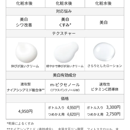
*乾燥によるくすみ
**ナイアシンアミド（有効成分）、水添大豆リン脂質、フィトステロール、水