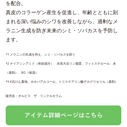
を配合。
真皮のコラーゲン産生を促進し、年齢とともに刻
まれる深い悩みのシワを改善しながら、過剰なメ
ラニン生成を防ぎ未来のシミ・ソバカスを予防し
ます。
*1 メラニンの生成を抑え、シミ・ソバカスを防ぐ
*2 ナイアシンアミド（有効成分）、水添大豆リン脂質、フィトステロール、水
（基剤）、BG（保湿）
*3 K石けん素地、ホホバアルコール、トリステアリン酸デカグリセリル（基剤）
販売名：オルビス ザ リンクルセラム