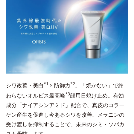
*1
*2
シワ改善・美白
× 防御力
。「焼かない」で終
*3
わらないオルビス最高峰
顔用日焼け止め。有効
成分「ナイアシンアミド」配合で、真皮のコラー
ゲン産生を促進し今あるシワを改善。メラニンの
受け渡しを抑制することで、未来のシミ・ソバカ
スも予防します。