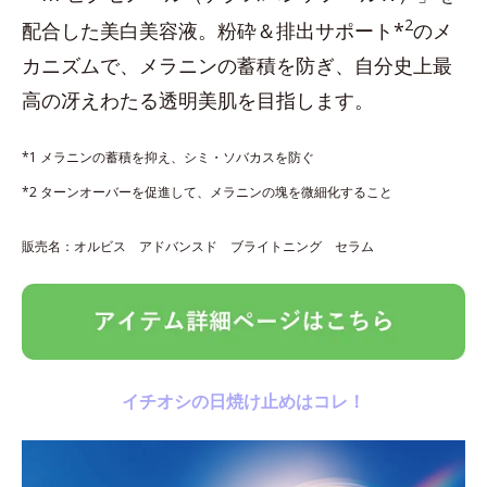
2
配合した美白美容液。粉砕＆排出サポート*
のメ
カニズムで、メラニンの蓄積を防ぎ、自分史上最
高の冴えわたる透明美肌を目指します。
*1 メラニンの蓄積を抑え、シミ・ソバカスを防ぐ
*2 ターンオーバーを促進して、メラニンの塊を微細化すること
販売名：オルビス アドバンスド ブライトニング セラム
イチオシの日焼け止めはコレ！