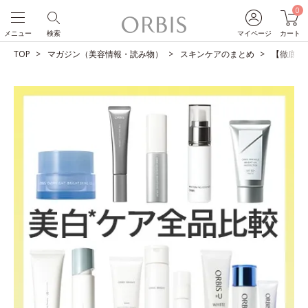
0
メニュー
検索
マイページ
カート
TOP
マガジン（美容情報・読み物）
スキンケアのまとめ
【徹底比