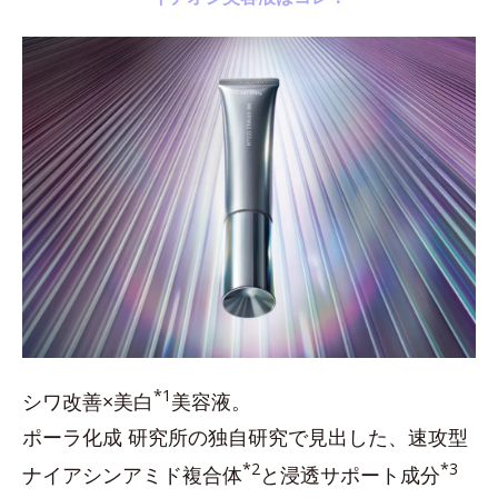
*1
シワ改善×美白
美容液。
ポーラ化成 研究所の独自研究で見出した、速攻型
*2
*3
ナイアシンアミド複合体
と浸透サポート成分