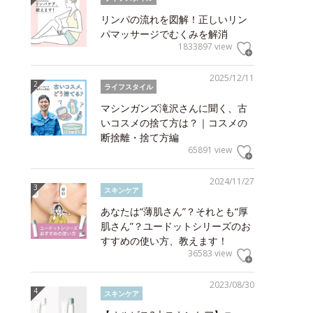
リンパの流れを図解！正しいリン
パマッサージでむくみを解消
1833897 view
2025/12/11
ライフスタイル
マシンガンズ滝沢さんに聞く、古
いコスメの捨て方は？｜コスメの
断捨離・捨て方編
65891 view
2024/11/27
スキンケア
あなたは“薄肌さん”？それとも“厚
肌さん”？ユードットシリーズのお
すすめの使い方、教えます！
36583 view
2023/08/30
スキンケア