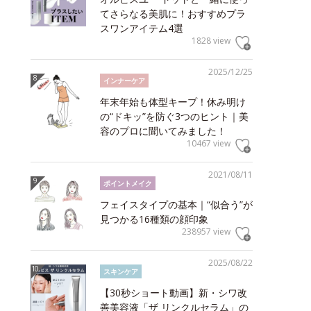
てさらなる美肌に！おすすめプラ
スワンアイテム4選
1828 view
2025/12/25
インナーケア
年末年始も体型キープ！休み明け
の“ドキッ”を防ぐ3つのヒント｜美
容のプロに聞いてみました！
10467 view
2021/08/11
ポイントメイク
フェイスタイプの基本｜“似合う”が
見つかる16種類の顔印象
238957 view
2025/08/22
スキンケア
【30秒ショート動画】新・シワ改
善美容液「ザ リンクルセラム」の