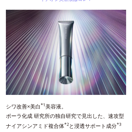
*1
シワ改善×美白
美容液。
ポーラ化成 研究所の独自研究で見出した、速攻型
*2
*3
ナイアシンアミド複合体
と浸透サポート成分