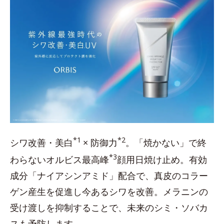
*1
*2
シワ改善・美白
× 防御力
。「焼かない」で終
*3
わらないオルビス最高峰
顔用日焼け止め。有効
成分「ナイアシンアミド」配合で、真皮のコラー
ゲン産生を促進し今あるシワを改善。メラニンの
受け渡しを抑制することで、未来のシミ・ソバカ
スも予防します。