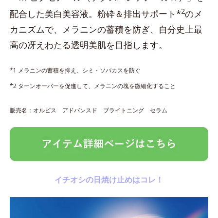
2
配合した美白美容液。粉砕＆排出サポート*
のメ
カニズムで、メラニンの蓄積を防ぎ、自分史上最
高の冴えわたる透明美肌を目指します。
*1 メラニンの蓄積を抑え、シミ・ソバカスを防ぐ
*2 ターンオーバーを促進して、メラニンの塊を微細化すること
販売名：オルビス アドバンスド ブライトニング セラム
イチオシの日焼け止めはコレ！