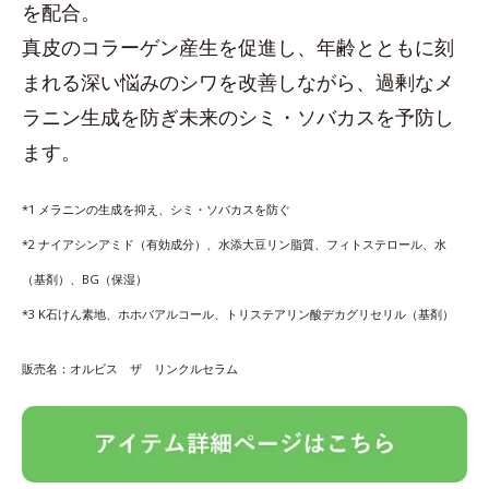
を配合。
真皮のコラーゲン産生を促進し、年齢とともに刻
まれる深い悩みのシワを改善しながら、過剰なメ
ラニン生成を防ぎ未来のシミ・ソバカスを予防し
ます。
*1 メラニンの生成を抑え、シミ・ソバカスを防ぐ
*2 ナイアシンアミド（有効成分）、水添大豆リン脂質、フィトステロール、水
（基剤）、BG（保湿）
*3 K石けん素地、ホホバアルコール、トリステアリン酸デカグリセリル（基剤）
販売名：オルビス ザ リンクルセラム