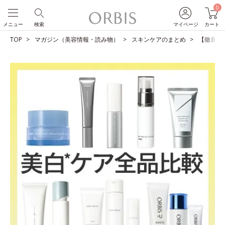
0
メニュー
検索
マイページ
カート
TOP
マガジン（美容情報・読み物）
スキンケアのまとめ
【徹底比