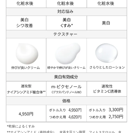
*乾燥によるくすみ
**ナイアシンアミド（有効成分）、水添大豆リン脂質、フィトステロール、水