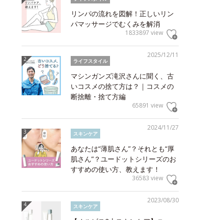
リンパの流れを図解！正しいリン
パマッサージでむくみを解消
1833897 view
2025/12/11
ライフスタイル
マシンガンズ滝沢さんに聞く、古
いコスメの捨て方は？｜コスメの
断捨離・捨て方編
65891 view
2024/11/27
スキンケア
あなたは“薄肌さん”？それとも“厚
肌さん”？ユードットシリーズのお
すすめの使い方、教えます！
36583 view
2023/08/30
スキンケア