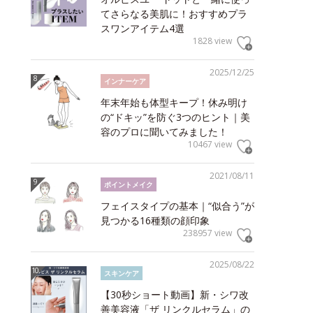
てさらなる美肌に！おすすめプラ
スワンアイテム4選
1828 view
2025/12/25
インナーケア
年末年始も体型キープ！休み明け
の“ドキッ”を防ぐ3つのヒント｜美
容のプロに聞いてみました！
10467 view
2021/08/11
ポイントメイク
フェイスタイプの基本｜“似合う”が
見つかる16種類の顔印象
238957 view
2025/08/22
スキンケア
【30秒ショート動画】新・シワ改
善美容液「ザ リンクルセラム」の