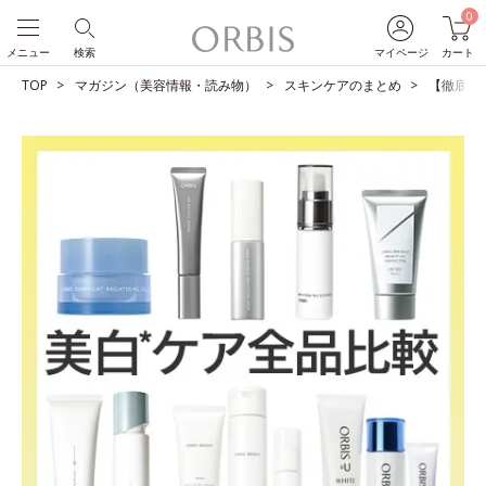
0
メニュー
検索
マイページ
カート
TOP
マガジン（美容情報・読み物）
スキンケアのまとめ
【徹底比