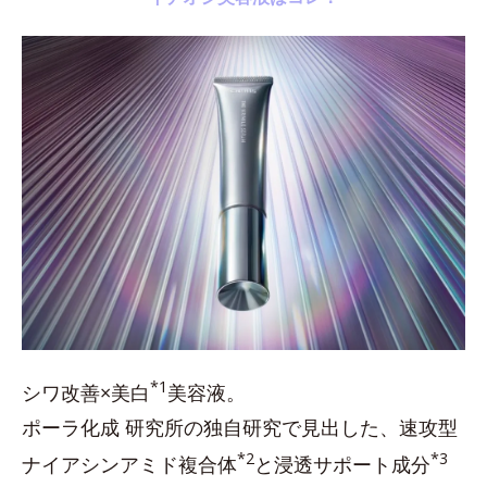
*1
シワ改善×美白
美容液。
ポーラ化成 研究所の独自研究で見出した、速攻型
*2
*3
ナイアシンアミド複合体
と浸透サポート成分