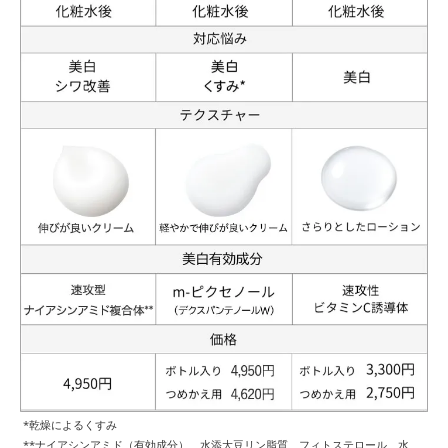
*乾燥によるくすみ
**ナイアシンアミド（有効成分）、水添大豆リン脂質、フィトステロール、水