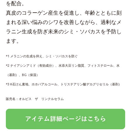
を配合。
真皮のコラーゲン産生を促進し、年齢とともに刻
まれる深い悩みのシワを改善しながら、過剰なメ
ラニン生成を防ぎ未来のシミ・ソバカスを予防し
ます。
*1 メラニンの生成を抑え、シミ・ソバカスを防ぐ
*2 ナイアシンアミド（有効成分）、水添大豆リン脂質、フィトステロール、水
（基剤）、BG（保湿）
*3 K石けん素地、ホホバアルコール、トリステアリン酸デカグリセリル（基剤）
販売名：オルビス ザ リンクルセラム