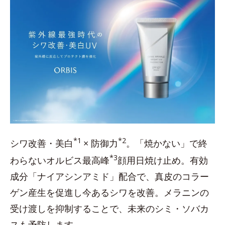
*1
*2
シワ改善・美白
× 防御力
。「焼かない」で終
*3
わらないオルビス最高峰
顔用日焼け止め。有効
成分「ナイアシンアミド」配合で、真皮のコラー
ゲン産生を促進し今あるシワを改善。メラニンの
受け渡しを抑制することで、未来のシミ・ソバカ
スも予防します。