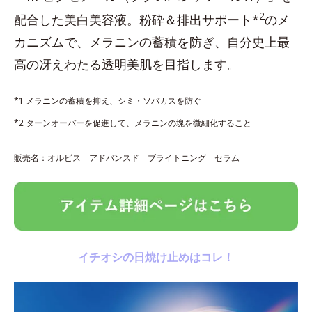
2
配合した美白美容液。粉砕＆排出サポート*
のメ
カニズムで、メラニンの蓄積を防ぎ、自分史上最
高の冴えわたる透明美肌を目指します。
*1 メラニンの蓄積を抑え、シミ・ソバカスを防ぐ
*2 ターンオーバーを促進して、メラニンの塊を微細化すること
販売名：オルビス アドバンスド ブライトニング セラム
イチオシの日焼け止めはコレ！