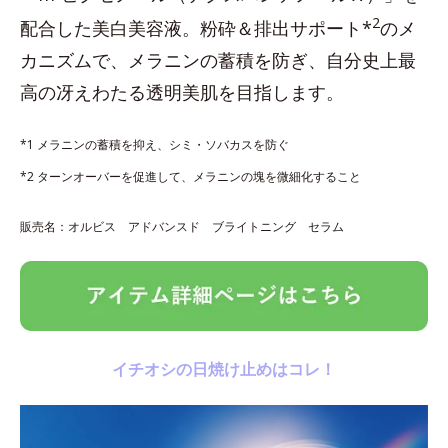
2
配合した美白美容液。粉砕＆排出サポート*
のメ
カニズムで、メラニンの蓄積を防ぎ、自分史上最
高の冴えわたる透明美肌を目指します。
*1 メラニンの蓄積を抑え、シミ・ソバカスを防ぐ
*2 ターンオーバーを促進して、メラニンの塊を微細化すること
販売名：オルビス アドバンスド ブライトニング セラム
イチオシの日焼け止めはコレ！