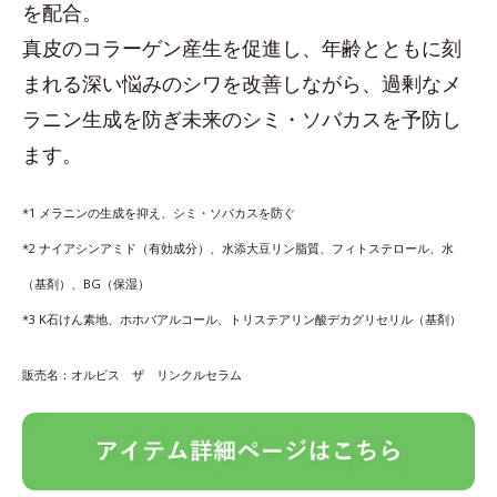
を配合。
真皮のコラーゲン産生を促進し、年齢とともに刻
まれる深い悩みのシワを改善しながら、過剰なメ
ラニン生成を防ぎ未来のシミ・ソバカスを予防し
ます。
*1 メラニンの生成を抑え、シミ・ソバカスを防ぐ
*2 ナイアシンアミド（有効成分）、水添大豆リン脂質、フィトステロール、水
（基剤）、BG（保湿）
*3 K石けん素地、ホホバアルコール、トリステアリン酸デカグリセリル（基剤）
販売名：オルビス ザ リンクルセラム