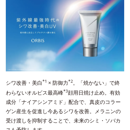
*1
*2
シワ改善・美白
× 防御力
。「焼かない」で終
*3
わらないオルビス最高峰
顔用日焼け止め。有効
成分「ナイアシンアミド」配合で、真皮のコラー
ゲン産生を促進し今あるシワを改善。メラニンの
受け渡しを抑制することで、未来のシミ・ソバカ
スも予防します。