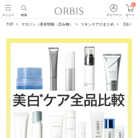
0
メニュー
検索
マイページ
カート
TOP
マガジン（美容情報・読み物）
スキンケアのまとめ
【徹底比