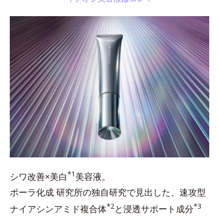
*1
シワ改善×美白
美容液。
ポーラ化成 研究所の独自研究で見出した、速攻型
*2
*3
ナイアシンアミド複合体
と浸透サポート成分