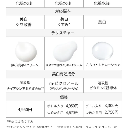
*乾燥によるくすみ
**ナイアシンアミド（有効成分）、水添大豆リン脂質、フィトステロール、水