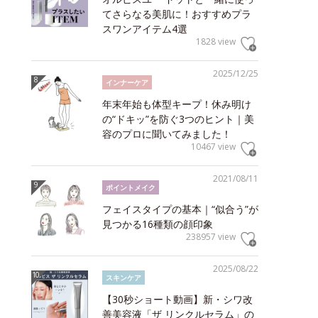
てさらなる美肌に！おすすめプラ
スワンアイテム4選
1828 view
2025/12/25
インナーケア
年末年始も体型キープ！休み明け
の“ドキッ”を防ぐ3つのヒント｜美
容のプロに聞いてみました！
10467 view
2021/08/11
ポイントメイク
フェイスタイプの基本｜“似合う”が
見つかる16種類の顔印象
238957 view
2025/08/22
スキンケア
【30秒ショート動画】新・シワ改
善美容液「ザ リンクルセラム」の