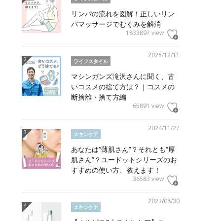
リンパの流れを図解！正しいリン
パマッサージでむくみを解消
1833897 view
2025/12/11
ライフスタイル
マシンガンズ滝沢さんに聞く、古
いコスメの捨て方は？｜コスメの
断捨離・捨て方編
65891 view
2024/11/27
スキンケア
あなたは“薄肌さん”？それとも“厚
肌さん”？ユードットシリーズのお
すすめの使い方、教えます！
36583 view
2023/08/30
スキンケア