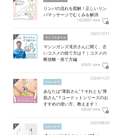
リンパの流れを図解！正しいリン
パマッサージでむくみを解消
1833897 view
2025/12/11
ライフスタイル
マシンガンズ滝沢さんに聞く、古
いコスメの捨て方は？｜コスメの
断捨離・捨て方編
65891 view
2024/11/27
スキンケア
あなたは“薄肌さん”？それとも“厚
肌さん”？ユードットシリーズのお
すすめの使い方、教えます！
36583 view
2023/08/30
スキンケア