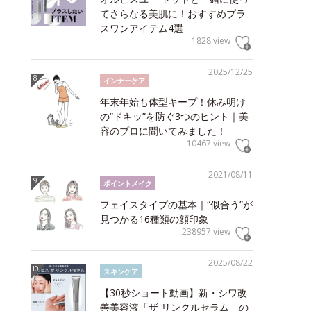
てさらなる美肌に！おすすめプラ
スワンアイテム4選
1828 view
2025/12/25
インナーケア
年末年始も体型キープ！休み明け
の“ドキッ”を防ぐ3つのヒント｜美
容のプロに聞いてみました！
10467 view
2021/08/11
ポイントメイク
フェイスタイプの基本｜“似合う”が
見つかる16種類の顔印象
238957 view
2025/08/22
スキンケア
【30秒ショート動画】新・シワ改
善美容液「ザ リンクルセラム」の