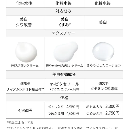
*乾燥によるくすみ
**ナイアシンアミド（有効成分）、水添大豆リン脂質、フィトステロール、水