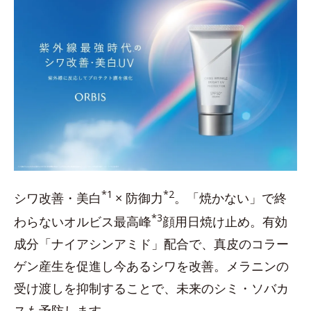
*1
*2
シワ改善・美白
× 防御力
。「焼かない」で終
*3
わらないオルビス最高峰
顔用日焼け止め。有効
成分「ナイアシンアミド」配合で、真皮のコラー
ゲン産生を促進し今あるシワを改善。メラニンの
受け渡しを抑制することで、未来のシミ・ソバカ
スも予防します。