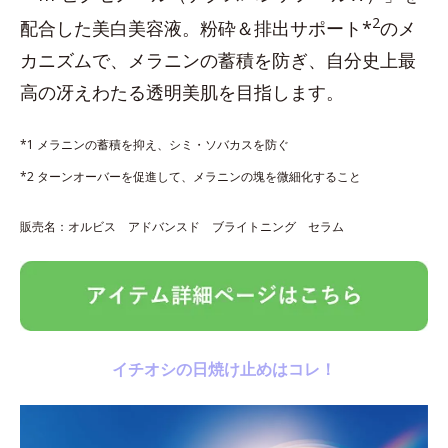
2
配合した美白美容液。粉砕＆排出サポート*
のメ
カニズムで、メラニンの蓄積を防ぎ、自分史上最
高の冴えわたる透明美肌を目指します。
*1 メラニンの蓄積を抑え、シミ・ソバカスを防ぐ
*2 ターンオーバーを促進して、メラニンの塊を微細化すること
販売名：オルビス アドバンスド ブライトニング セラム
イチオシの日焼け止めはコレ！