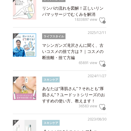
リンパの流れを図解！正しいリン
パマッサージでむくみを解消
1833897 view
2025/12/11
ライフスタイル
マシンガンズ滝沢さんに聞く、古
いコスメの捨て方は？｜コスメの
断捨離・捨て方編
65891 view
2024/11/27
スキンケア
あなたは“薄肌さん”？それとも“厚
肌さん”？ユードットシリーズのお
すすめの使い方、教えます！
36583 view
2023/08/30
スキンケア