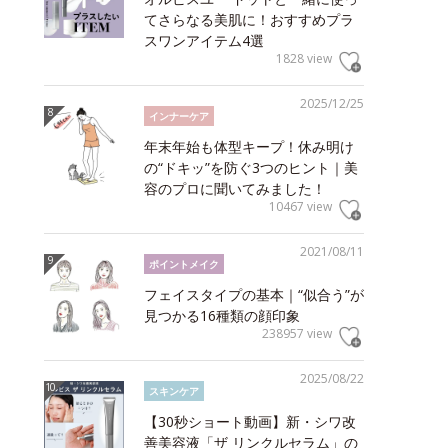
てさらなる美肌に！おすすめプラ
スワンアイテム4選
1828 view
2025/12/25
インナーケア
年末年始も体型キープ！休み明け
の“ドキッ”を防ぐ3つのヒント｜美
容のプロに聞いてみました！
10467 view
2021/08/11
ポイントメイク
フェイスタイプの基本｜“似合う”が
見つかる16種類の顔印象
238957 view
2025/08/22
スキンケア
【30秒ショート動画】新・シワ改
善美容液「ザ リンクルセラム」の