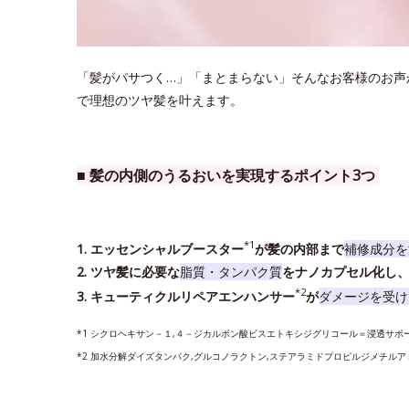
「髪がパサつく…」「まとまらない」そんなお客様のお声
で理想のツヤ髪を叶えます。
■ 髪の内側のうるおいを実現するポイント3つ
*1
1. エッセンシャルブースター
が髪の内部まで
補修成分を
2. ツヤ髪に必要な
脂質・タンパク質
をナノカプセル化し
*2
3. キューティクルリペアエンハンサー
が
ダメージを受け
*1 シクロヘキサン－１,４－ジカルボン酸ビスエトキシジグリコール＝浸透サポ
*2 加水分解ダイズタンパク,グルコノラクトン,ステアラミドプロピルジメチル