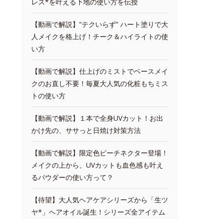
レス*を叶える下地の使い方を伝授
【動画で解説】“テクいらず” ハート塗りで大
人メイクを格上げ！チーク＆ハイライトの使
い方
【動画で解説】仕上げのミストでベースメイ
クのお直し不要！毎夏大人気の化粧もちミス
トの使い方
【動画で解説】１本で全身UVカット！お出
かけ先の、ササっと日焼け対策方法
【動画で解説】限定色ピーチネクター登場！
メイクの上から、UVカットも血色感も叶え
るパウダーの使い方って？
【待望】大人気ヘアケアシリーズから「生ツ
ヤ*」ヘアオイル誕生！シリーズ全アイテム