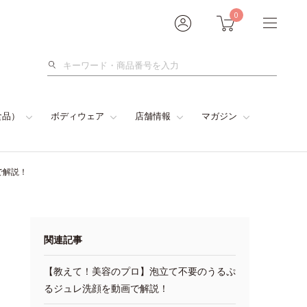
0
検
索
食品）
ボディウェア
店舗情報
マガジン
で解説！
関連記事
【教えて！美容のプロ】泡立て不要のうるぷ
るジュレ洗顔を動画で解説！