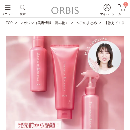
0
メニュー
検索
マイページ
カート
TOP
マガジン（美容情報・読み物）
ヘアのまとめ
【教えて！美容