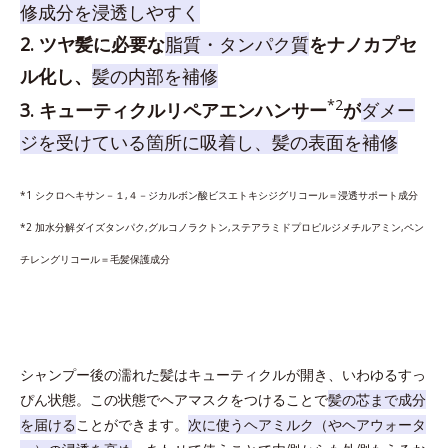
修成分を浸透しやすく
2. ツヤ髪に必要な
脂質・タンパク質
をナノカプセ
ル化し、
髪の内部を補修
*2
3. キューティクルリペアエンハンサー
が
ダメー
ジを受けている箇所に吸着し、髪の表面を補修
*1 シクロヘキサン－１,４－ジカルボン酸ビスエトキシジグリコール＝浸透サポート成分
*2 加水分解ダイズタンパク,グルコノラクトン,ステアラミドプロピルジメチルアミン,ペン
チレングリコール＝毛髪保護成分
シャンプー後の濡れた髪はキューティクルが開き、いわゆるすっ
ぴん状態。この状態でヘアマスクをつけることで
髪の芯まで成分
を届ける
ことができます。
次に使うヘアミルク（やヘアウォータ