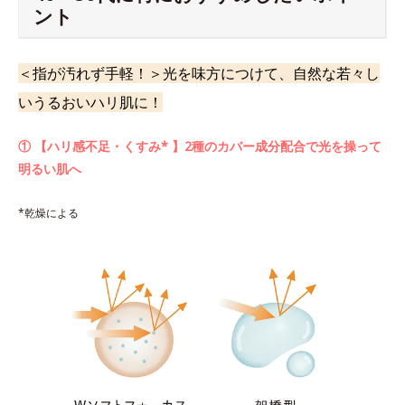
ント
＜指が汚れず手軽！＞光を味方につけて、自然な若々し
いうるおいハリ肌に！
① 【ハリ感不足・くすみ* 】2種のカバー成分配合で光を操って
明るい肌へ
*乾燥による