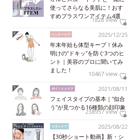
使ってさらなる美肌に！おす
すめプラスワンアイテム4選
1828 view
2025/12/25
インナーケア
年末年始も体型キープ！休み
明けの“ドキッ”を防ぐ3つのヒ
ント｜美容のプロに聞いてみ
ました！
10467 view
2021/08/11
ポイントメイク
フェイスタイプの基本｜“似合
う”が見つかる16種類の顔印象
238957 view
2025/08/22
スキンケア
【30秒ショート動画】新・シ