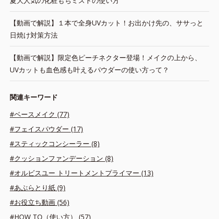
夏大人気の化粧もちミストの使い方
【動画で解説】１本で全身UVカット！お出かけ先の、ササっと
日焼け対策方法
【動画で解説】限定色ピーチネクター登場！メイクの上から、
UVカットも血色感も叶えるパウダーの使い方って？
関連キーワード
#ベースメイク (77)
#フェイスパウダー (17)
#スティックコンシーラー (8)
#クッションファンデーション (8)
#オルビスユー トリートメントプライマー (13)
#あぶらとり紙 (9)
#お役立ち動画 (56)
#HOW TO（使い方） (57)