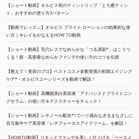
【ショート動画】オルビス初のティントリップ「とろ蜜ティン
ト」おすすめの塗り方3パターン
【動画でレッスン】オルビス ブライト ローションの効果的な使
い方｜キレイをかなえるHOW TO動画
【ショート動画】毛穴レスでなめらかな「つる凛肌*」はこうつ
くる！新・高密着なめらかファンデの使い方のコツを伝授
【教えて！美容のプロ】ベストコスメ多数受賞の初期エイジング
ケア*・オルビスユーシリーズを動画で解説！
【ショート動画】高機能美白美容液「アドバンスドブライトニン
グセラム」の使い方＆テクスチャーをチェック！
【ショート動画】レチノール配合*1でハリ感みなぎるまなざしに
目元集中ケア美容液「レチフォーカスアイクリーム」を解説！
【HOWTO動画】リキッドファンデを美しく仕上げる「ベースメ