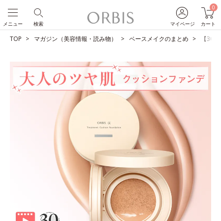
0
メニュー
検索
マイページ
カート
TOP
マガジン（美容情報・読み物）
ベースメイクのまとめ
【30