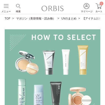
0
メニュー
検索
マイページ
カート
TOP
マガジン（美容情報・読み物）
UVのまとめ
【アイテム比較】