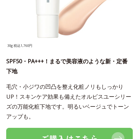
30g 税込1,760円
SPF50・PA+++！まるで美容液のような新・定番
下地
毛穴・小ジワの凹凸を整え化粧ノリもしっかり
UP！スキンケア効果も備えたオルビスユーシリー
ズの万能化粧下地です。明るいベージュでトーン
アップも。