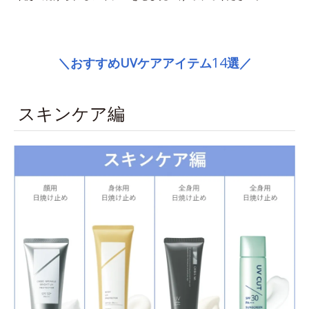
space
14
＼おすすめUVケアアイテム
選／
スキンケア編