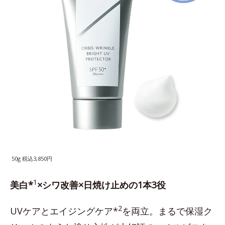
50g 税込3,850円
1
美白*
×シワ改善×日焼け止めの1本3役
2
UVケアとエイジングケア*
を両立。まるで保湿ク