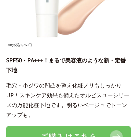
30g 税込1,760円
SPF50・PA+++！まるで美容液のような新・定番
下地
毛穴・小ジワの凹凸を整え化粧ノリもしっかり
UP！スキンケア効果も備えたオルビスユーシリー
ズの万能化粧下地です。明るいベージュでトーン
アップも。