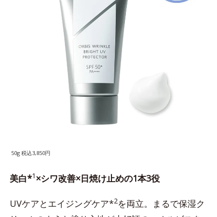
50g 税込3,850円
1
美白*
×シワ改善×日焼け止めの1本3役
2
UVケアとエイジングケア*
を両立。まるで保湿ク