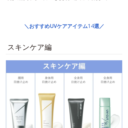
space
14
＼おすすめUVケアアイテム
選／
スキンケア編