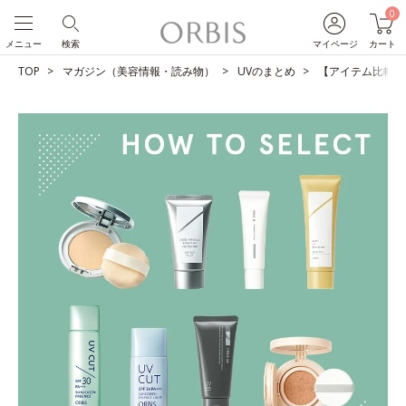
0
メニュー
検索
マイページ
カート
TOP
マガジン（美容情報・読み物）
UVのまとめ
【アイテム比較】