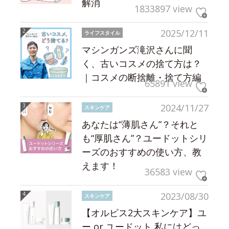
解消
1833897 view
2025/12/11
ライフスタイル
マシンガンズ滝沢さんに聞
く、古いコスメの捨て方は？
｜コスメの断捨離・捨て方編
65891 view
2024/11/27
スキンケア
あなたは“薄肌さん”？それと
も“厚肌さん”？ユードットシリ
ーズのおすすめの使い方、教
えます！
36583 view
2023/08/30
スキンケア
【オルビス2大スキンケア】ユ
ー or ユードット 私にはどっ