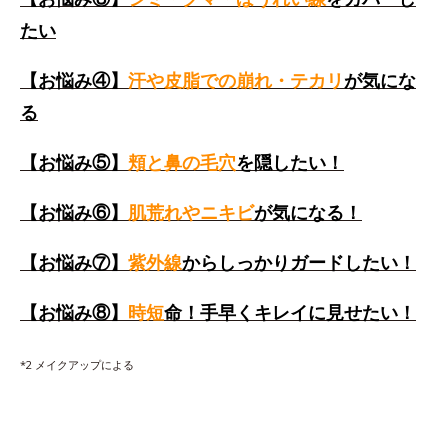
たい
【お悩み④】
汗や皮脂での崩れ・テカリ
が気にな
る
【お悩み⑤】
頬と鼻の毛穴
を隠したい！
【お悩み⑥】
肌荒れやニキビ
が気になる！
【お悩み⑦】
紫外線
からしっかりガードしたい！
【お悩み⑧】
時短
命！手早くキレイに見せたい！
*2 メイクアップによる