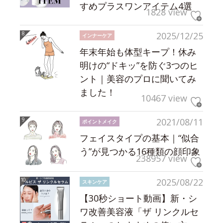
すめプラスワンアイテム4選
1828 view
2025/12/25
インナーケア
年末年始も体型キープ！休み
明けの“ドキッ”を防ぐ3つのヒ
ント｜美容のプロに聞いてみ
ました！
10467 view
2021/08/11
ポイントメイク
フェイスタイプの基本｜“似合
う”が見つかる16種類の顔印象
238957 view
2025/08/22
スキンケア
【30秒ショート動画】新・シ
ワ改善美容液「ザ リンクルセ