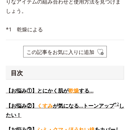
りなアイテムの組み合わせと使用方法を見つけま
しょう。
*1 乾燥による
この記事をお気に入りに追加
目次
【お悩み①】とにかく肌が
乾燥
する…
*2
【お悩み②】
くすみ
が気になる…トーンアップ
し
たい！
【お悩み③】
シミ・クマ・ほうれい線
をカバーし