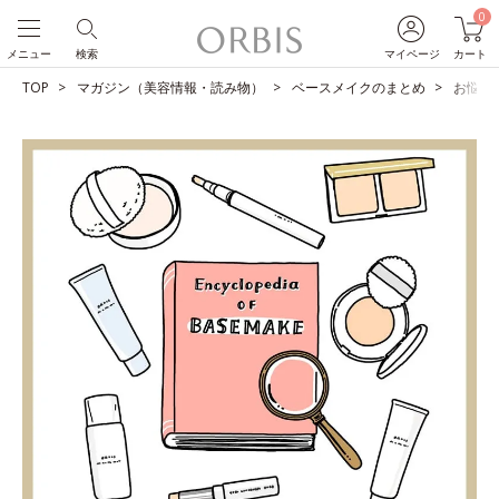
0
メニュー
検索
マイページ
カート
TOP
マガジン（美容情報・読み物）
ベースメイクのまとめ
お悩み