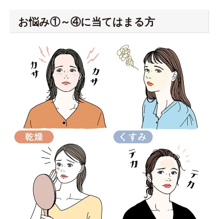
お悩み①～④に当てはまる方