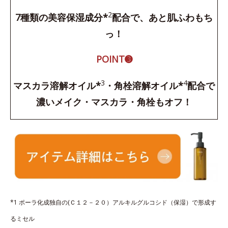
2
7種類の美容保湿成分*
配合で、あと肌ふわもち
っ！
POINT➌
3
4
マスカラ溶解オイル*
・角栓溶解オイル*
配合で
濃いメイク・マスカラ・角栓もオフ！
*1 ポーラ化成独自の(Ｃ１２－２０）アルキルグルコシド（保湿）で形成す
るミセル