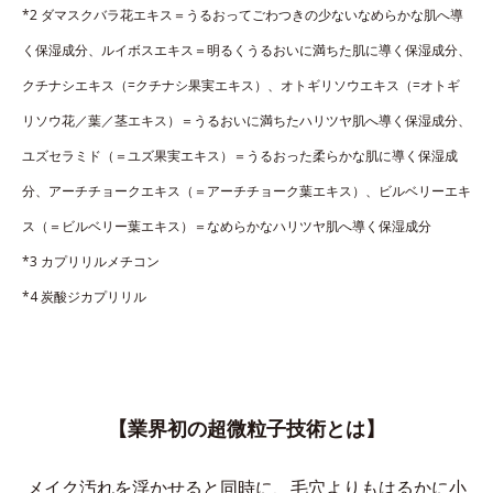
*2 ダマスクバラ花エキス＝うるおってごわつきの少ないなめらかな肌へ導
く保湿成分、ルイボスエキス＝明るくうるおいに満ちた肌に導く保湿成分、
クチナシエキス（=クチナシ果実エキス）、オトギリソウエキス（=オトギ
リソウ花／葉／茎エキス）＝うるおいに満ちたハリツヤ肌へ導く保湿成分、
ユズセラミド（＝ユズ果実エキス）＝うるおった柔らかな肌に導く保湿成
分、アーチチョークエキス（＝アーチチョーク葉エキス）、ビルベリーエキ
ス（＝ビルベリー葉エキス）＝なめらかなハリツヤ肌へ導く保湿成分
*3 カプリリルメチコン
*4 炭酸ジカプリリル
【業界初の超微粒子技術とは】
メイク汚れを浮かせると同時に、
毛穴よりもはるかに小