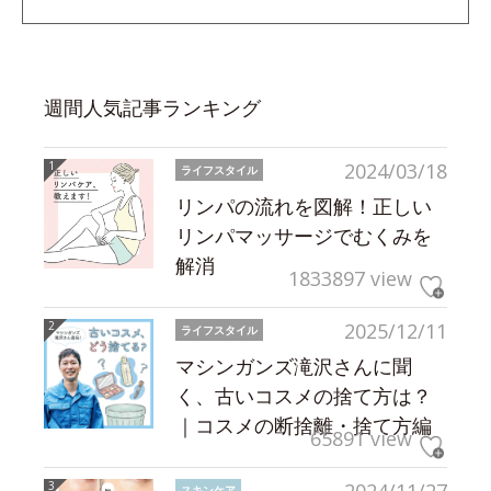
週間人気記事ランキング
2024/03/18
ライフスタイル
リンパの流れを図解！正しい
リンパマッサージでむくみを
解消
1833897 view
2025/12/11
ライフスタイル
マシンガンズ滝沢さんに聞
く、古いコスメの捨て方は？
｜コスメの断捨離・捨て方編
65891 view
2024/11/27
スキンケア