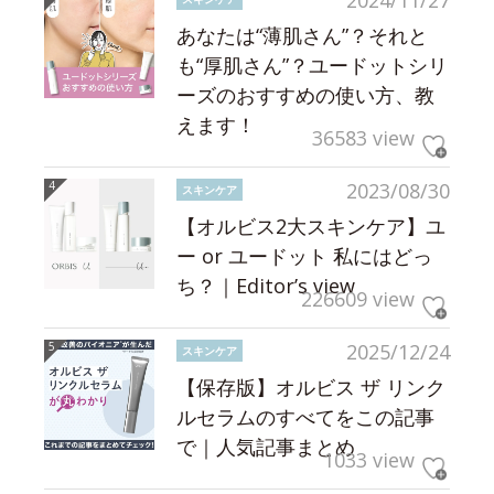
あなたは“薄肌さん”？それと
も“厚肌さん”？ユードットシリ
ーズのおすすめの使い方、教
えます！
36583 view
2023/08/30
スキンケア
【オルビス2大スキンケア】ユ
ー or ユードット 私にはどっ
ち？｜Editor’s view
226609 view
2025/12/24
スキンケア
【保存版】オルビス ザ リンク
ルセラムのすべてをこの記事
で｜人気記事まとめ
1033 view