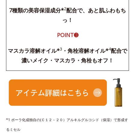
2
7種類の美容保湿成分*
配合で、あと肌ふわもち
っ！
POINT➌
3
4
マスカラ溶解オイル*
・角栓溶解オイル*
配合で
濃いメイク・マスカラ・角栓もオフ！
*1 ポーラ化成独自の(Ｃ１２－２０）アルキルグルコシド（保湿）で形成す
るミセル