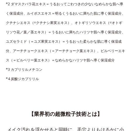
*2 ダマスクバラ花エキス＝うるおってごわつきの少ないなめらかな肌へ導
く保湿成分、ルイボスエキス＝明るくうるおいに満ちた肌に導く保湿成分、
クチナシエキス（=クチナシ果実エキス）、オトギリソウエキス（=オトギ
リソウ花／葉／茎エキス）＝うるおいに満ちたハリツヤ肌へ導く保湿成分、
ユズセラミド（＝ユズ果実エキス）＝うるおった柔らかな肌に導く保湿成
分、アーチチョークエキス（＝アーチチョーク葉エキス）、ビルベリーエキ
ス（＝ビルベリー葉エキス）＝なめらかなハリツヤ肌へ導く保湿成分
*3 カプリリルメチコン
*4 炭酸ジカプリリル
【業界初の超微粒子技術とは】
メイク汚れを浮かせると同時に、
毛穴よりもはるかに小