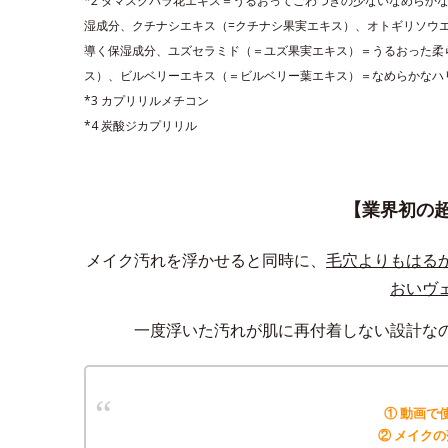
*2 ダマスクバラ花エキス＝うるおってごわつきの少ないなめらか
湿成分、クチナシエキス（=クチナシ果実エキス）、オトギリソウ
導く保湿成分、ユズセラミド（＝ユズ果実エキス）＝うるおった柔
ス）、ビルベリーエキス（＝ビルベリー葉エキス）＝なめらかなハ
*3 カプリリルメチコン
*4 炭酸ジカプリリル
【業界初の
メイク汚れを浮かせると同時に、
毛穴よりもはる
おいヴ
一度浮いた汚れが肌に再付着しない設計な
① 動画で
② メイク