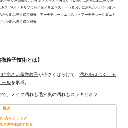
な肌へ導く保湿成分、ルイボスエキス＝明るくうるおいに満ちた肌に導く保
エキス（=オトギリソウ花／葉／茎エキス）＝うるおいに満ちたハリツヤ肌へ
らかな肌に導く保湿成分、アーチチョークエキス（＝アーチチョーク葉エキ
リツヤ肌へ導く保湿成分
超微粒子技術とは】
かに小さい超微粒子
が小さくばらけて、
汚れをはじくうる
ェール
を形成。
ので、メイク汚れも毛穴奥の汚れもスッキリオフ！
目次
使い方をチェック！
の落ち方を動画で見る