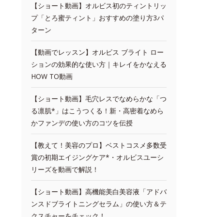
【ショート動画】オルビス初のティントリッ
プ「とろ蜜ティント」おすすめの塗り方3パ
ターン
【動画でレッスン】オルビス ブライト ロー
ションの効果的な使い方｜キレイをかなえる
HOW TO動画
【ショート動画】毛穴レスでなめらかな「つ
る凛肌*」はこうつくる！新・高密着なめら
かファンデの使い方のコツを伝授
【教えて！美容のプロ】ベストコスメ多数受
賞の初期エイジングケア*・オルビスユーシ
リーズを動画で解説！
【ショート動画】高機能美白美容液「アドバ
ンスドブライトニングセラム」の使い方＆テ
クスチャーをチェック！