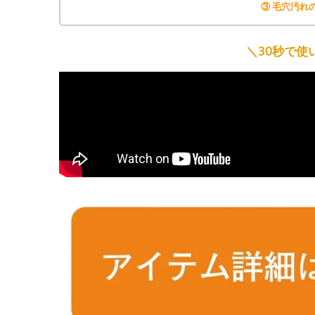
③ 毛穴汚れ
＼30秒で使