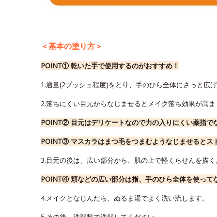
＜基本の塗り方＞
POINT① 乾いた手で使用するのがおすすめ！
1.適量(2プッシュ程度)をとり、手のひら全体にさっと広
2.落ちにくい目元からなじませるとメイク落ち効果が高ま
POINT② 目元はデリケートなので力の入りにくい薬指
POINT③ マスカラはまつ毛をつまむようなじませると
3.目元の後は、広い部分から、肌の上で軽くらせんを描
POINT④ 頬などの広い部分は指、手のひら全体を使っ
4.メイクとなじんだら、ぬるま湯でよく洗い流します。
5.その後、洗顔料で洗顔してください。