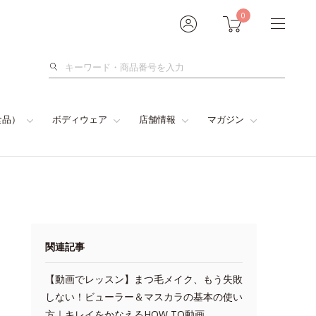
0
検
索
食品）
ボディウェア
店舗情報
マガジン
関連記事
【動画でレッスン】まつ毛メイク、もう失敗
しない！ビューラー＆マスカラの基本の使い
方｜キレイをかなえるHOW TO動画