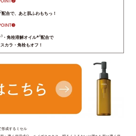
POINT❷
2
配合で、あと肌ふわもちっ！
POINT➌
3
4
*
・角栓溶解オイル*
配合で
マスカラ・角栓もオフ！
で形成するミセル