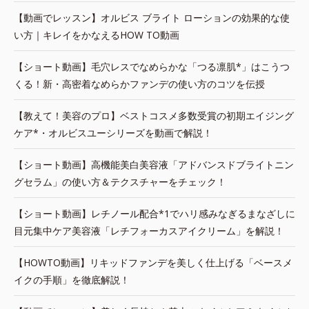
【動画でレッスン】オルビス ブライト ローションの効果的な使
い方｜キレイをかなえるHOW TO動画
【ショート動画】毛穴レスでなめらかな「つる凛肌*」はこうつ
くる！新・高密着なめらかファンデの使い方のコツを伝授
【教えて！美容のプロ】ベストコスメ多数受賞の初期エイジング
ケア*・オルビスユーシリーズを動画で解説！
【ショート動画】高機能美白美容液「アドバンスドブライトニン
グセラム」の使い方＆テクスチャーをチェック！
【ショート動画】レチノール配合*1でハリ感みなぎるまなざしに
目元集中ケア美容液「レチフォーカスアイクリーム」を解説！
【HOWTO動画】リキッドファンデを美しく仕上げる「ベースメ
イクの手順」を徹底解説！