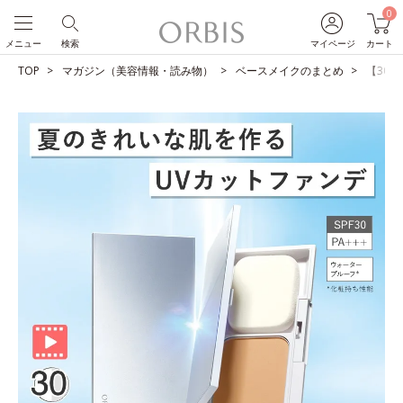
0
メニュー
検索
マイページ
カート
TOP
マガジン（美容情報・読み物）
ベースメイクのまとめ
【30