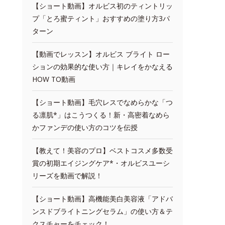
【ショート動画】オルビス初のティントリッ
プ「とろ蜜ティント」おすすめの塗り方3パ
ターン
【動画でレッスン】オルビス ブライト ロー
ションの効果的な使い方｜キレイをかなえる
HOW TO動画
【ショート動画】毛穴レスでなめらかな「つ
る凛肌*」はこうつくる！新・高密着なめら
かファンデの使い方のコツを伝授
【教えて！美容のプロ】ベストコスメ多数受
賞の初期エイジングケア*・オルビスユーシ
リーズを動画で解説！
【ショート動画】高機能美白美容液「アドバ
ンスドブライトニングセラム」の使い方＆テ
クスチャーをチェック！