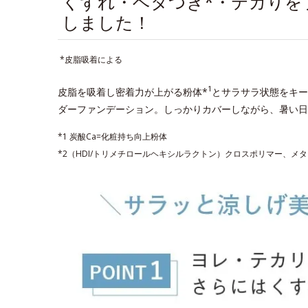
くずれ・ベタつき*・テカりを
しました！
*皮脂吸着による
1
皮脂を吸着し密着力が上がる粉体*
とサラサラ状態をキー
ダーファンデーション。しっかりカバーしながら、暑い日
*1 炭酸Ca=化粧持ち向上粉体
*2（HDI/トリメチロールヘキシルラクトン）クロスポリマー、メ