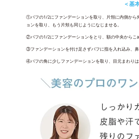
＜基
①パフの1/2にファンデーションを取り、片頬に内側か
ョンを取り、もう片頬も同じようになじませる。
②パフの1/2にファンデーションをとり、額の中央から
③ファンデーションを付け足さずパフに指を入れ込み、鼻
④パフの角に少しファンデーションを取り、目元まわりは