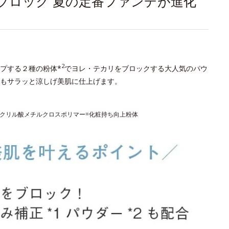
ブロック 夏の定番ファンデが進化
2
プする２種の粉体*
でヨレ・テカリをブロックする大人気のパウ
もサラッと涼しげ美肌に仕上げます。
タクリル酸メチルクロスポリマー=化粧持ち向上粉体