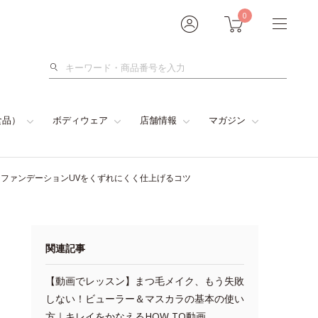
0
検
索
食品）
ボディウェア
店舗情報
マガジン
トファンデーションUVをくずれにくく仕上げるコツ
関連記事
【動画でレッスン】まつ毛メイク、もう失敗
しない！ビューラー＆マスカラの基本の使い
方｜キレイをかなえるHOW TO動画