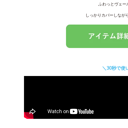
ふわっとヴェー
しっかりカバーしなが
＼30秒で使